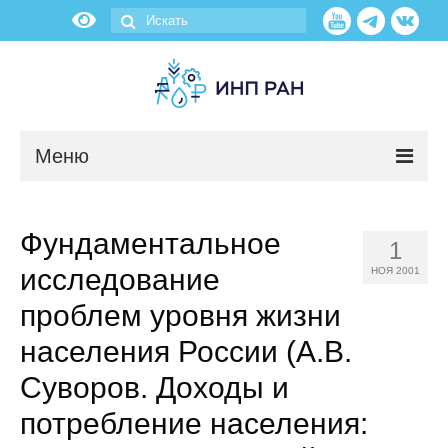
Меню
Новости
Фундаментальное
1
О нас
исследование
НОЯ 2001
Об институте
проблем уровня жизни
населения России (А.В.
Научные подразделения
Суворов. Доходы и
Администрация
потребление населения: