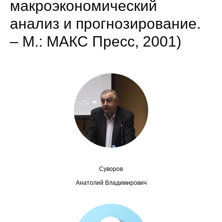
макроэкономический
Сотрудники
анализ и прогнозирование.
Отчетность
– М.: МАКС Пресс, 2001)
Противодействие коррупции
Материалы для СМИ
Публикации
Научная жизнь
Издания
Проблемы прогнозирования
Суворов
Анатолий Владимирович
О журнале
Номера журналов