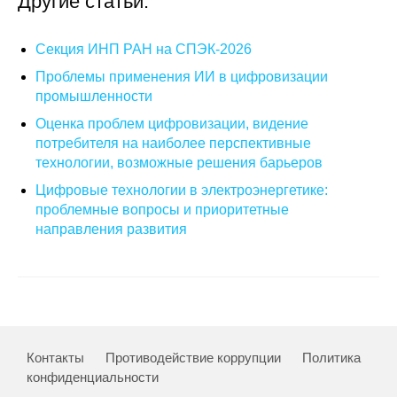
Другие статьи:
Кафедра МФТИ
Секция ИНП РАН на СПЭК-2026
Кафедра МАДИ
Проблемы применения ИИ в цифровизации
промышленности
Аспирантура
Оценка проблем цифровизации, видение
потребителя на наиболее перспективные
Об аспирантуре
технологии, возможные решения барьеров
Цифровые технологии в электроэнергетике:
Поступление
проблемные вопросы и приоритетные
направления развития
Обучение
Нормативные документы
Диссертационный совет
Контакты
Противодействие коррупции
Политика
О совете
конфиденциальности