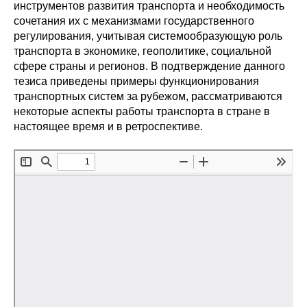
Сотрудники
инструментов развития транспорта и необходимость
сочетания их с механизмами государственного
регулирования, учитывая системообразующую роль
Отчетность
транспорта в экономике, геополитике, социальной
сфере страны и регионов. В подтверждение данного
Противодействие коррупции
тезиса приведены примеры функционирования
транспортных систем за рубежом, рассматриваются
Материалы для СМИ
некоторые аспекты работы транспорта в стране в
настоящее время и в ретроспективе.
Публикации
Научная жизнь
Издания
Проблемы прогнозирования
О журнале
Номера журналов