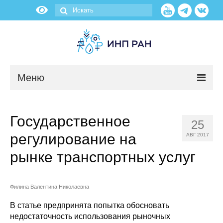
Меню
Новости
Государственное
25
О нас
регулирование на
АВГ 2017
Об институте
рынке транспортных услуг
Научные подразделения
Филина Валентина Николаевна
Администрация
В статье предпринята попытка обосновать
недостаточность использования рыночных