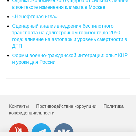
Оценка экономического ущерба от сильных ливней
в контексте изменения климата в Москве
О совете
«Ненефтяная игла»
Сценарный анализ внедрения беспилотного
Регулярные прогнозы
транспорта на долгосрочном горизонте до 2050
Квартальный прогноз
года: влияние на автопарк и уровень смертности в
ДТП
Краткосрочный прогноз
Формы военно-гражданской интеграции: опыт КНР
и уроки для России
Оценка индекса промышленного
производства
Российская Система Климатического
Мониторинга
Контакты
Противодействие коррупции
Политика
Центр «Климатическая политика и
конфиденциальности
экономика России»
Образование и карьера