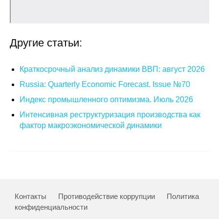
О совете
Другие статьи:
Регулярные прогнозы
Квартальный прогноз
Краткосрочный анализ динамики ВВП: август 2026
Russia: Quarterly Economic Forecast. Issue №70
Краткосрочный прогноз
Индекс промышленного оптимизма. Июль 2026
Оценка индекса промышленного
Интенсивная реструктуризация производства как
производства
фактор макроэкономической динамики
Российская Система Климатического
Мониторинга
Центр «Климатическая политика и
экономика России»
Контакты
Противодействие коррупции
Политика
конфиденциальности
Образование и карьера