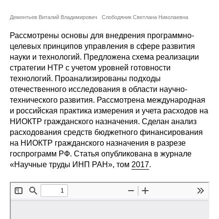
Сотрудники
Дементьев Виталий Владимирович
Слободяник Светлана Николаевна
Отчетность
Рассмотрены основы для внедрения программно-
целевых принципов управления в сфере развития
Противодействие коррупции
науки и технологий. Предложена схема реализации
стратегии НТР с учетом уровней готовности
Материалы для СМИ
технологий. Проанализированы подходы
отечественного исследования в области научно-
Публикации
технического развития. Рассмотрена международная
и российская практика измерения и учета расходов на
НИОКТР гражданского назначения. Сделан анализ
Научная жизнь
расходования средств бюджетного финансирования
на НИОКТР гражданского назначения в разрезе
Издания
госпрограмм РФ.
Статья опубликована в журнале
Проблемы прогнозирования
«Научные труды ИНП РАН», том
2017
.
О журнале
Номера журналов