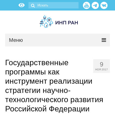
Меню
Новости
Государственные
9
О нас
программы как
НОЯ 2017
Об институте
инструмент реализации
стратегии научно-
Научные подразделения
технологического развития
Администрация
Российской Федерации