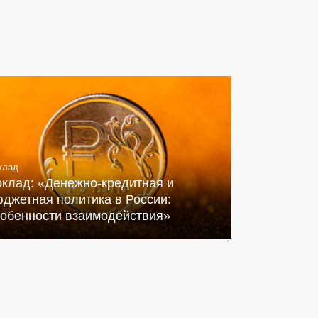
клад
оклад: «Денежно-кредитная и
джетная политика в России:
собенности взаимодействия»