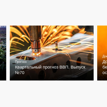
До
Д
Прогноз
Квартальный прогноз ВВП. Выпуск
бю
№70
о