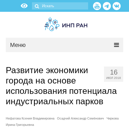
Меню
Новости
Развитие экономики
16
О нас
города на основе
ИЮЛ 2018
Об институте
использования потенциала
индустриальных парков
Научные подразделения
Администрация
Нефатова Ксения Владимировна
Осадчий Александр Семёнович
Чиркова
Ирина Григорьевна