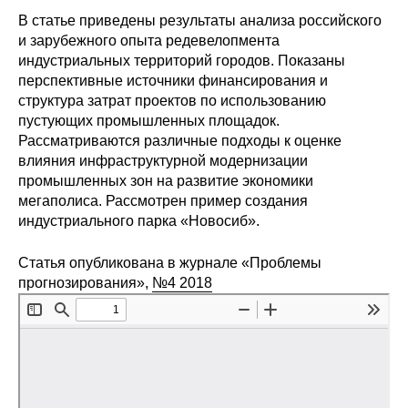
Сотрудники
В статье приведены результаты анализа российского
и зарубежного опыта редевелопмента
Отчетность
индустриальных территорий городов. Показаны
перспективные источники финансирования и
Противодействие коррупции
структура затрат проектов по использованию
пустующих промышленных площадок.
Материалы для СМИ
Рассматриваются различные подходы к оценке
влияния инфраструктурной модернизации
промышленных зон на развитие экономики
Публикации
мегаполиса. Рассмотрен пример создания
индустриального парка «Новосиб».
Научная жизнь
Статья опубликована в журнале «Проблемы
Издания
прогнозирования»,
№4 2018
Проблемы прогнозирования
О журнале
Номера журналов