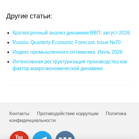
О совете
Другие статьи:
Регулярные прогнозы
Краткосрочный анализ динамики ВВП: август 2026
Квартальный прогноз
Russia: Quarterly Economic Forecast. Issue №70
Индекс промышленного оптимизма. Июль 2026
Краткосрочный прогноз
Интенсивная реструктуризация производства как
фактор макроэкономической динамики
Оценка индекса промышленного
производства
Российская Система Климатического
Мониторинга
Контакты
Противодействие коррупции
Политика
Центр «Климатическая политика и
конфиденциальности
экономика России»
Образование и карьера