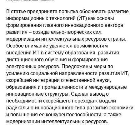
Сотрудники
В статье предпринята попытка обосновать развитие
Отчетность
информационных технологий (ИТ) как основы
формирования главного инновационного вектора
развития – созидательно-творческих сил,
Противодействие коррупции
модернизации интеллектуальных ресурсов страны.
Особое внимание уделяется возможностям
Материалы для СМИ
внедрения ИТ в систему образования, развития
дистанционного обучения и формирования
Публикации
электронных ресурсов. Предложены меры по
усилению социальной направленности развития ИТ,
Научная жизнь
скорейшей интеграции отечественной науки,
образования и промышленности в международные
Издания
инновационные структуры. Сделан вывод о
необходимости скорейшего перехода к модели
Проблемы прогнозирования
радикально-инновационного типа развития экономики
и повышения ее конкурентоспособности, а также
О журнале
модернизации интеллектуальных ресурсов.
Номера журналов