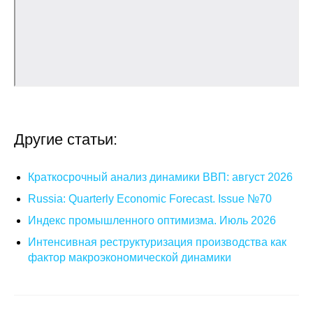
О совете
Регулярные прогнозы
Квартальный прогноз
Краткосрочный прогноз
Другие статьи:
Оценка индекса промышленного
производства
Краткосрочный анализ динамики ВВП: август 2026
Russia: Quarterly Economic Forecast. Issue №70
Российская Система Климатического
Индекс промышленного оптимизма. Июль 2026
Мониторинга
Интенсивная реструктуризация производства как
фактор макроэкономической динамики
Центр «Климатическая политика и
экономика России»
Образование и карьера