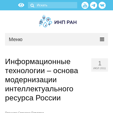
Меню
Новости
Информационные
1
О нас
технологии – основа
ИЮЛ 2011
Об институте
модернизации
интеллектуального
Научные подразделения
ресурса России
Администрация
Петухова Светлана Павловна