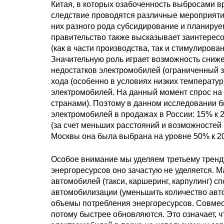
Китая, в которых озабоченность выбросами вр
следствие проводятся различные мероприяти
них разного рода субсидирование и планируе
правительство также высказывает заинтересо
(как в части производства, так и стимулиров
Значительную роль играет возможность сниж
недостатков электромобилей (ограниченный за
хода (особенно в условиях низких температу
электромобилей. На данный момент спрос на н
странами). Поэтому в данном исследовании б
электромобилей в продажах в России: 15% к 2
(за счет меньших расстояний и возможностей
Москвы она была выбрана на уровне 50% к 20
Особое внимание мы уделяем третьему тренду
энергоресурсов оно зачастую не уделяется. 
автомобилей (такси, каршеринг, карпулинг) с
автомобилизации (уменьшить количество авто
объемы потребления энергоресурсов. Совмес
потому быстрее обновляются. Это означает, ч