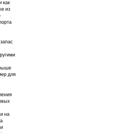
и как
ые из
е
порта
 запас
другими
 выше
мер для
ления
ковых
и на
 а
ли