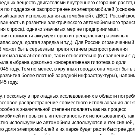
едных веществ двигателями внутреннего сгорания растет, 
я по поддержке распространения электромобилей (основн
мый запрет использования автомобилей с ДВС). Российско
ванность в развитии электрического автомобильного транс
ания спроса), однако значимых мер не предпринимает.
ения стоимости аккумуляторов и преодоление различных
пас хода, долгая зарядка и т.д.). Для России ограниченный
р) может быть серьезным препятствием распространения
их мал как абсолютно, так и относительно (в сравнении с 
ыла выбрана довольно консервативная гипотеза о доли
045 году. Тем не менее, в крупных городах она может быть
 развития более плотной зарядной инфраструктуры), напри
45 году.
, поскольку в прикладных исследованиях в области потреб
Массовое распространение совместного использования лег
пособно в значительной степени повлиять как на процесс
мобилей и повысить интенсивность их использования), так 
тно используемые автомобили используются интенсивней,
то доля электромобилей в их парке будет расти быстрее до