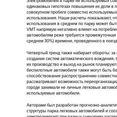
электромобилей в парке не используемых со
одинаковых гипотезах повышения их доли в п
совокупном пробеге совместно используемых
использования. Наши расчеты показывают, чт
использования в среднем по парку может быт
VMT напрямую негативно влияет на потребле
автомобилям реже требуется промежуточная п
среднем 30%) времени, проведенного в поездк
Четвертый тренд также набирает обороты: з
создании систем автоматического вождения,
их производство и выход на рынок планируютс
беспилотные автомобили также могут быть б
способствования распространению совместно
рассматривают возможность переорганизации
городе занимали не личные легковые автомо
используемые автомобили.
Авторами был разработан прогнозно-аналити
структуры парка легковых автомобилей и соо
электроэнергия) при разных сценариях распр