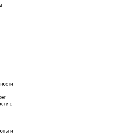
ы
жности
жет
сти с
ропы и