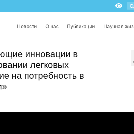
Новости
О нас
Публикации
Научная жиз
ющие инновации в
овании легковых
ие на потребность в
и»