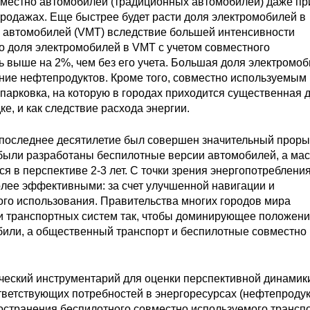
вместно автомобилей (традиционных автомобилей) даже пр
родажах. Еще быстрее будет расти доля электромобилей в
 автомобилей (VMT) вследствие большей интенсивности
о доля электромобилей в VMT с учетом совместного
ь выше на 2%, чем без его учета. Большая доля электромоб
ние нефтепродуктов. Кроме того, совместно используемым
арковка, на которую в городах приходится существенная д
е, и как следствие расхода энергии.
а последнее десятилетие был совершен значительный проры
 были разработаны беспилотные версии автомобилей, а ма
я в перспективе 2-3 лет. С точки зрения энергопотреблени
олее эффективными: за счет улучшенной навигации и
го использования. Правительства многих городов мира
 транспортных систем так, чтобы доминирующее положени
били, а общественный транспорт и беспилотные совместно
ческий инструментарий для оценки перспективной динамик
тветствующих потребностей в энергоресурсах (нефтепродук
остранения беспилотного совместно используемого транспо