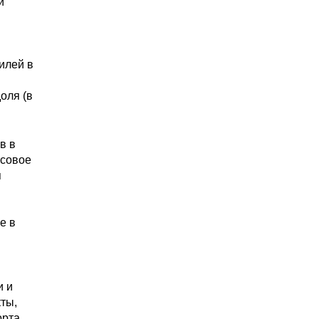
и
илей в
оля (в
в в
ссовое
я
е в
и и
ты,
рта.