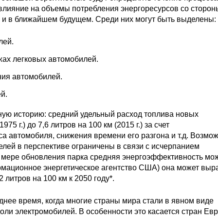
влияние на объемы потребления энергоресурсов со сторон
 и в ближайшем будущем. Среди них могут быть выделены:
лей.
ах легковых автомобилей.
ния автомобилей.
й.
ую историю: средний удельный расход топлива новых
75 г.) до 7,6 литров на 100 км (2015 г.) за счет
а автомобиля, снижения времени его разгона и т.д. Возмо
ей в перспективе ограничены в связи с исчерпанием
о мере обновления парка средняя энергоэффективность мо
рмационное энергетическое агентство США) она может выра
2 литров на 100 км к 2050 году*.
днее время, когда многие страны мира стали в явном виде
ли электромобилей. В особенности это касается стран Ев