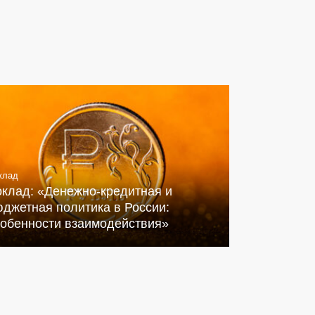
клад
оклад: «Денежно-кредитная и
джетная политика в России:
собенности взаимодействия»