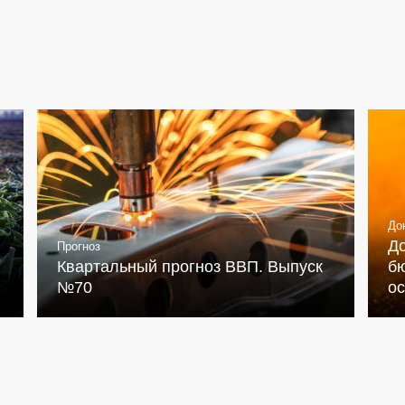
До
Д
Прогноз
Квартальный прогноз ВВП. Выпуск
бю
№70
о