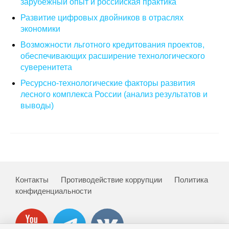
зарубежный опыт и российская практика
Развитие цифровых двойников в отраслях
О совете
экономики
Возможности льготного кредитования проектов,
Регулярные прогнозы
обеспечивающих расширение технологического
Квартальный прогноз
суверенитета
Ресурсно-технологические факторы развития
Краткосрочный прогноз
лесного комплекса России (анализ результатов и
выводы)
Оценка индекса промышленного
производства
Российская Система Климатического
Мониторинга
Контакты
Противодействие коррупции
Политика
Центр «Климатическая политика и
конфиденциальности
экономика России»
Образование и карьера