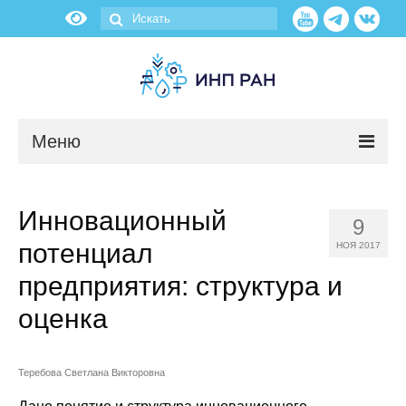
Меню
Новости
Инновационный
9
О нас
потенциал
НОЯ 2017
Об институте
предприятия: структура и
оценка
Научные подразделения
Администрация
Теребова Светлана Викторовна