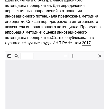
Дано понятие и структура инновационного
Сотрудники
потенциала предприятия. Для определения
перспективных направлений в отношении
Отчетность
инновационного потенциала предложена методика
его оценки. Описан порядок расчета интегрального
Противодействие коррупции
показателя инновационного потенциала. Проведена
апробация методики оценки инновационного
Материалы для СМИ
потенциала предприятия.
Статья опубликована в
журнале «Научные труды ИНП РАН», том
2017
.
Публикации
Научная жизнь
Издания
Проблемы прогнозирования
О журнале
Номера журналов