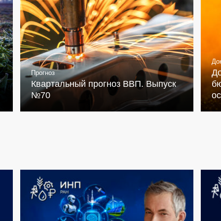
До
Д
Прогноз
Квартальный прогноз ВВП. Выпуск
бю
№70
о