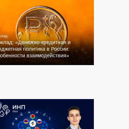
клад
оклад: «Денежно-кредитная и
джетная политика в России:
собенности взаимодействия»