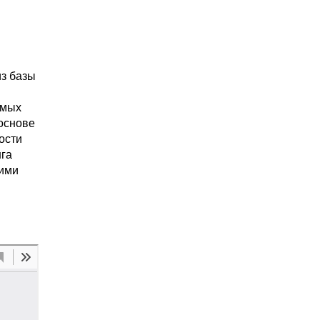
из базы
имых
основе
ости
нга
ними