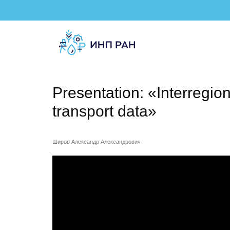
Presentation: «Interregio
transport data»
Широв Александр Александрович