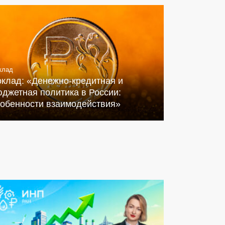
клад
оклад: «Денежно-кредитная и
джетная политика в России:
собенности взаимодействия»