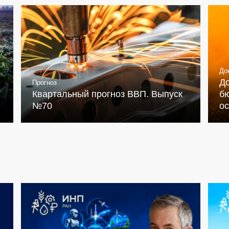
До
Д
Прогноз
Квартальный прогноз ВВП. Выпуск
бю
№70
о