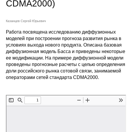
CDMA2000)
Сотрудники
Отчетность
Казанцев Сергей Юрьевич
Противодействие коррупции
Работа посвящена исследованию диффузионных
моделей при построении прогноза развития рынка в
условиях выхода нового продукта. Описана базовая
Материалы для СМИ
диффузионная модель Басса и приведены некоторые
ее модификации. На примере диффузионной модели
Публикации
проведены прогнозные расчеты с целью определения
доли российского рынка сотовой связи, занимаемой
Научная жизнь
операторами сетей стандарта CDMA2000.
Издания
Проблемы прогнозирования
О журнале
Номера журналов