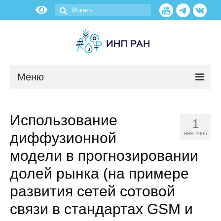
Меню
Новости
Использование
1
О нас
диффузионной
ЯНВ 2005
Об институте
модели в прогнозировании
долей рынка (на примере
Научные подразделения
развития сетей сотовой
Администрация
связи в стандартах GSM и