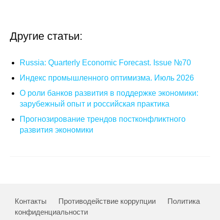
О совете
Другие статьи:
Регулярные прогнозы
Russia: Quarterly Economic Forecast. Issue №70
Квартальный прогноз
Индекс промышленного оптимизма. Июль 2026
Краткосрочный прогноз
О роли банков развития в поддержке экономики:
зарубежный опыт и российская практика
Оценка индекса промышленного
Прогнозирование трендов постконфликтного
производства
развития экономики
Российская Система Климатического
Мониторинга
Центр «Климатическая политика и
экономика России»
Контакты
Противодействие коррупции
Политика
конфиденциальности
Образование и карьера