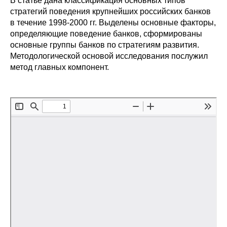
В статье дана классификация основных типов
Сотрудники
стратегий поведения крупнейших российских банков
в течение 1998-2000 гг. Выделены основные факторы,
Отчетность
определяющие поведение банков, сформированы
основные группы банков по стратегиям развития.
Противодействие коррупции
Методологической основой исследования послужил
метод главных компонент.
Материалы для СМИ
Публикации
Научная жизнь
Издания
Проблемы прогнозирования
О журнале
Номера журналов