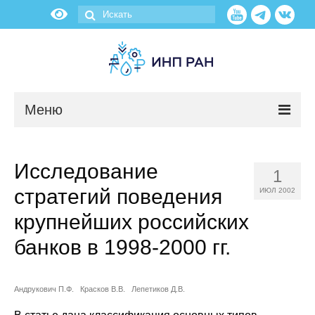
Меню
Новости
Исследование
1
О нас
стратегий поведения
ИЮЛ 2002
Об институте
крупнейших российских
банков в 1998-2000 гг.
Научные подразделения
Администрация
Андрукович П.Ф.
Красков В.В.
Лепетиков Д.В.