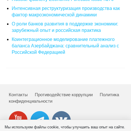
Интенсивная реструктуризация производства как
О совете
фактор макроэкономической динамики
О роли банков развития в поддержке экономики:
Регулярные прогнозы
зарубежный опыт и российская практика
Квартальный прогноз
Коинтеграционное моделирование платежного
баланса Азербайджана: сравнительный анализ с
Российской Федерацией
Краткосрочный прогноз
Оценка индекса промышленного
производства
Российская Система Климатического
Мониторинга
Контакты
Противодействие коррупции
Политика
конфиденциальности
Центр «Климатическая политика и
экономика России»
Мы используем файлы cookie, чтобы улучшить ваш опыт на сайте.
Образование и карьера