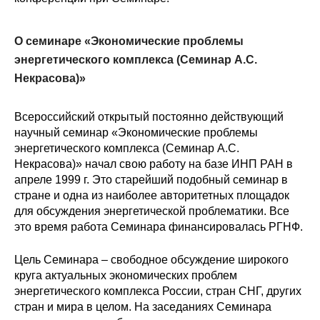
Кафедра МФТИ
О семинаре «Экономические проблемы
Кафедра МАДИ
энергетического комплекса (Семинар А.С.
Некрасова)»
Аспирантура
Всероссийский открытый постоянно действующий
Об аспирантуре
научный семинар «Экономические проблемы
энергетического комплекса (Семинар А.С.
Поступление
Некрасова)» начал свою работу на базе ИНП РАН в
апреле 1999 г. Это старейший подобный семинар в
Обучение
стране и одна из наиболее авторитетных площадок
для обсуждения энергетической проблематики. Все
это время работа Семинара финансировалась РГНФ.
Нормативные документы
Цель Семинара – свободное обсуждение широкого
Диссертационный совет
круга актуальных экономических проблем
энергетического комплекса России, стран СНГ, других
О совете
стран и мира в целом. На заседаниях Семинара