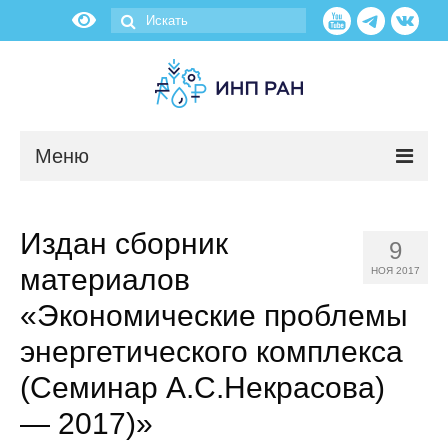
Меню
Новости
Издан сборник
9
О нас
материалов
НОЯ 2017
Об институте
«Экономические проблемы
энергетического комплекса
Научные подразделения
(Семинар А.С.Некрасова)
Администрация
— 2017)»