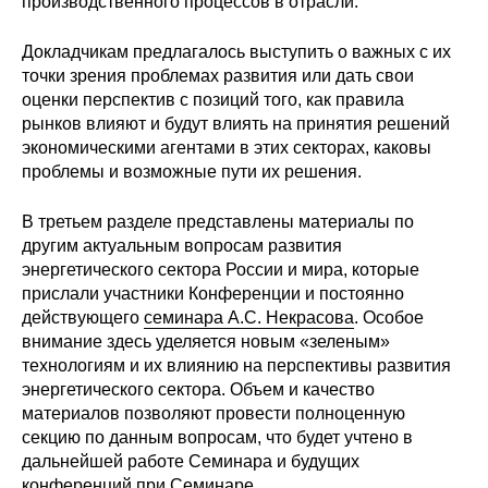
производственного процессов в отрасли.
О совете
Докладчикам предлагалось выступить о важных с их
точки зрения проблемах развития или дать свои
Регулярные прогнозы
оценки перспектив с позиций того, как правила
рынков влияют и будут влиять на принятия решений
Квартальный прогноз
экономическими агентами в этих секторах, каковы
проблемы и возможные пути их решения.
Краткосрочный прогноз
В третьем разделе представлены материалы по
другим актуальным вопросам развития
Оценка индекса промышленного
энергетического сектора России и мира, которые
производства
прислали участники Конференции и постоянно
действующего
семинара А.С. Некрасова
. Особое
Российская Система Климатического
внимание здесь уделяется новым «зеленым»
Мониторинга
технологиям и их влиянию на перспективы развития
энергетического сектора. Объем и качество
Центр «Климатическая политика и
материалов позволяют провести полноценную
экономика России»
секцию по данным вопросам, что будет учтено в
дальнейшей работе Семинара и будущих
Образование и карьера
конференций при Семинаре.