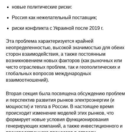
Общие требования
новые политические риски:
Стандарты оформления
Россия как нежелательный поставщик;
риски конфликта с Украиной после 2019 г.
Семинары
Эта проблема характеризуется крайней
Энергетический семинар
неопределенностью, высокой значимостью для обеих
сторон взаимодействия, а также постоянным
Российско-французский семинар
возникновением новых факторов (как рыночных или
чисто отраслевых проблем, так и геополитических и
ЦДУ
глобальных вопросов международных
взаимоотношений).
Отрасли и регионы
Вторая секция была посвящена обсуждению проблем
и перспектив развития рынков электроэнергии (и
Inforum
мощности) и тепла в России. В настоящее время
происходит изменение моделей этих рынков, что
Ученый совет
формирует новые условия функционирования
генерирующих компаний, а также инвестиционного и
Материалы