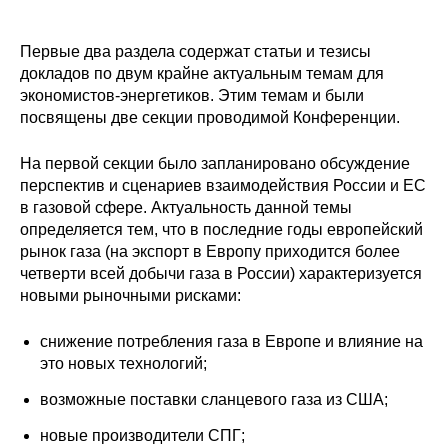
Редакционная этика
Первые два раздела содержат статьи и тезисы
докладов по двум крайне актуальным темам для
Информация для авторов
экономистов-энергетиков. Этим темам и были
посвящены две секции проводимой Конференции.
Общие требования
На первой секции было запланировано обсуждение
Стандарты оформления
перспектив и сценариев взаимодействия России и ЕС
в газовой сфере. Актуальность данной темы
Научные труды
определяется тем, что в последние годы европейский
рынок газа (на экспорт в Европу приходится более
О журнале
четверти всей добычи газа в России) характеризуется
новыми рыночными рисками:
Выпуски
снижение потребления газа в Европе и влияние на
Редакционная этика
это новых технологий;
возможные поставки сланцевого газа из США;
Информация для авторов
новые производители СПГ;