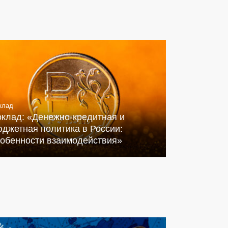
клад
оклад: «Денежно-кредитная и
джетная политика в России:
собенности взаимодействия»