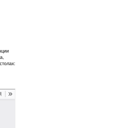
нции
а,
столах: