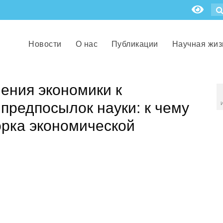
Новости
О нас
Публикации
Научная жиз
ения экономики к
предпосылок науки: к чему
орка экономической