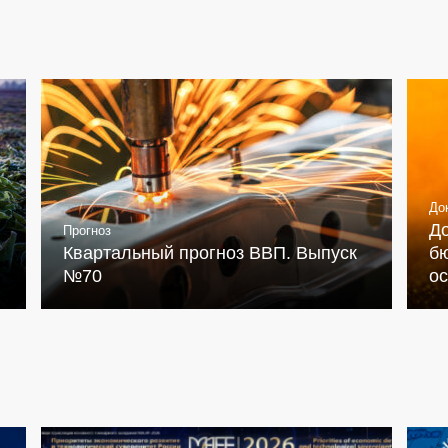
До
Д
Прогноз
Квартальный прогноз ВВП. Выпуск
бю
№70
о