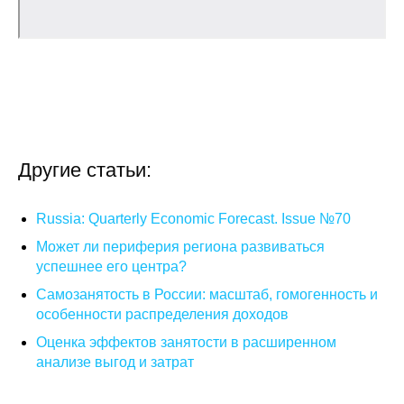
О совете
Регулярные прогнозы
Квартальный прогноз
Краткосрочный прогноз
Другие статьи:
Оценка индекса промышленного
Russia: Quarterly Economic Forecast. Issue №70
производства
Может ли периферия региона развиваться
успешнее его центра?
Российская Система Климатического
Мониторинга
Самозанятость в России: масштаб, гомогенность и
особенности распределения доходов
Центр «Климатическая политика и
Оценка эффектов занятости в расширенном
экономика России»
анализе выгод и затрат
Образование и карьера