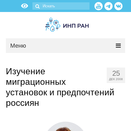
Меню
Новости
Изучение
25
О нас
миграционных
ДЕК 2008
Об институте
установок и предпочтений
россиян
Научные подразделения
Администрация