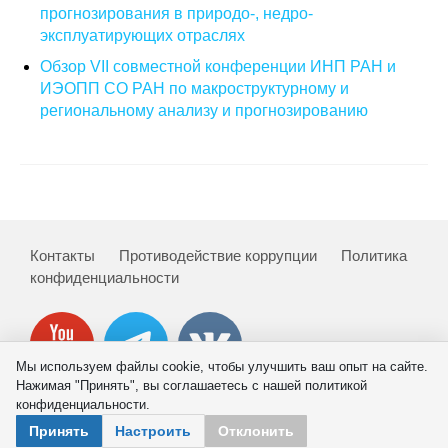
прогнозирования в природо-, недро-
эксплуатирующих отраслях
О совете
Обзор VII совместной конференции ИНП РАН и
Регулярные прогнозы
ИЭОПП СО РАН по макроструктурному и
региональному анализу и прогнозированию
Квартальный прогноз
Краткосрочный прогноз
Оценка индекса промышленного
производства
Контакты
Противодействие коррупции
Политика
конфиденциальности
Российская Система Климатического
Мониторинга
Мы используем файлы cookie, чтобы улучшить ваш опыт на сайте.
Центр «Климатическая политика и
Нажимая "Принять", вы соглашаетесь с нашей политикой
экономика России»
конфиденциальности.
© 2026 ИНП РАН
Принять
Настроить
Отклонить
Образование и карьера