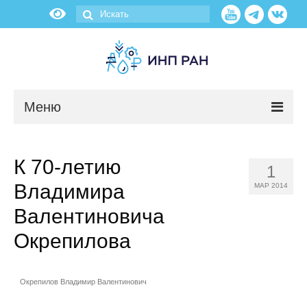
Меню
Новости
К 70-летию
1
О нас
Владимира
МАР 2014
Об институте
Валентиновича
Окрепилова
Научные подразделения
Администрация
Окрепилов Владимир Валентинович