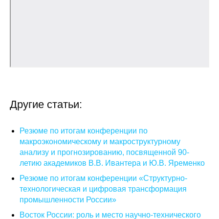
Общие требования
Стандарты оформления
Семинары
Энергетический семинар
Российско-французский семинар
Другие статьи:
ЦДУ
Резюме по итогам конференции по
макроэкономическому и макроструктурному
Отрасли и регионы
анализу и прогнозированию, посвященной 90-
летию академиков В.В. Ивантера и Ю.В. Яременко
Inforum
Резюме по итогам конференции «Структурно-
технологическая и цифровая трансформация
Ученый совет
промышленности России»
Материалы
Восток России: роль и место научно-технического