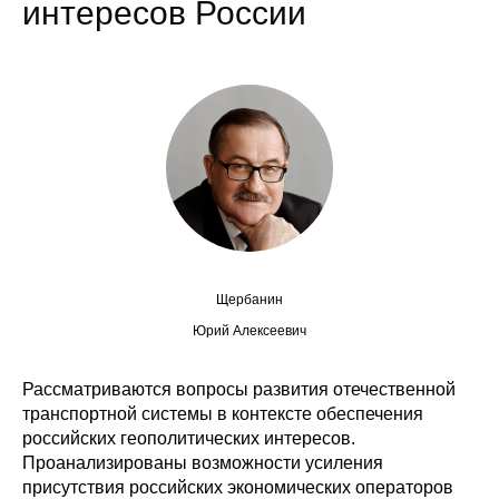
интересов России
Сотрудники
Отчетность
Противодействие коррупции
Материалы для СМИ
Публикации
Научная жизнь
Щербанин
Издания
Юрий Алексеевич
Проблемы прогнозирования
Рассматриваются вопросы развития отечественной
транспортной системы в контексте обеспечения
О журнале
российских геополитических интересов.
Проанализированы возможности усиления
Номера журналов
присутствия российских экономических операторов