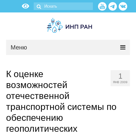
Меню
Новости
К оценке
1
О нас
возможностей
ЯНВ 2009
Об институте
отечественной
транспортной системы по
Научные подразделения
обеспечению
Администрация
геополитических