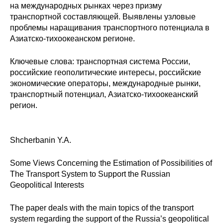
на международных рынках через призму
Редакционная этика
транспортной составляющей. Выявлены узловые
проблемы наращивания транспортного потенциала в
Азиатско-тихоокеанском регионе.
Информация для авторов
Общие требования
Ключевые слова: транспортная система России,
российские геополитические интересы, российские
экономические операторы, международные рынки,
Стандарты оформления
транспортный потенциал, Азиатско-тихоокеанский
регион.
Научные труды
О журнале
Shcherbanin Y.A.
Выпуски
Some Views Concerning the Estimation of Possibilities of
The Transport System to Support the Russian
Редакционная этика
Geopolitical Interests
Информация для авторов
The paper deals with the main topics of the transport
system regarding the support of the Russia’s geopolitical