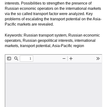
Общие требования
interests. Possibilities to strengthen the presence of
Russian economic operators on the international markets
Стандарты оформления
via the so called transport factor were analyzed. Key
problems of escalating the transport potential on the Asia-
Pacific markets are revealed.
Семинары
Энергетический семинар
Keywords: Russian transport system, Russian economic
operators, Russian geopolitical interests, international
markets, transport potential, Asia-Pacific region
Российско-французский семинар
ЦДУ
Отрасли и регионы
Inforum
Ученый совет
Материалы