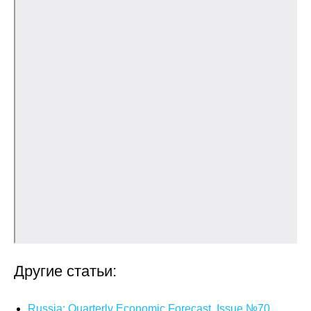
Кафедра МФТИ
Кафедра МАДИ
Аспирантура
Об аспирантуре
Поступление
Обучение
Нормативные документы
Диссертационный совет
Другие статьи:
О совете
Russia: Quarterly Economic Forecast. Issue №70