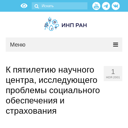
Меню
Новости
К пятилетию научного
1
О нас
центра, исследующего
НОЯ 2001
Об институте
проблемы социального
обеспечения и
Научные подразделения
страхования
Администрация