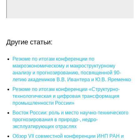
О совете
Регулярные прогнозы
Квартальный прогноз
Другие статьи:
Краткосрочный прогноз
Резюме по итогам конференции по
макроэкономическому и макроструктурному
Оценка индекса промышленного
анализу и прогнозированию, посвященной 90-
производства
летию академиков В.В. Ивантера и Ю.В. Яременко
Резюме по итогам конференции «Структурно-
Российская Система Климатического
технологическая и цифровая трансформация
Мониторинга
промышленности России»
Восток России: роль и место научно-технического
Центр «Климатическая политика и
прогнозирования в природо-, недро-
экономика России»
эксплуатирующих отраслях
Обзор VII совместной конференции ИНП РАН и
Образование и карьера