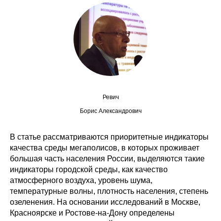
Сотрудники
Отчетность
Противодействие коррупции
Материалы для СМИ
Ревич
Публикации
Борис Александрович
Научная жизнь
В статье рассматриваются приоритетные индикаторы
Издания
качества среды мегаполисов, в которых проживает
большая часть населения России, выделяются такие
Проблемы прогнозирования
индикаторы городской среды, как качество
атмосферного воздуха, уровень шума,
О журнале
температурные волны, плотность населения, степень
озеленения. На основании исследований в Москве,
Номера журналов
Красноярске и Ростове-на-Дону определены