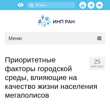
Меню
Новости
Приоритетные
25
О нас
факторы городской
МАЙ 2018
Об институте
среды, влияющие на
качество жизни населения
Научные подразделения
мегаполисов
Администрация