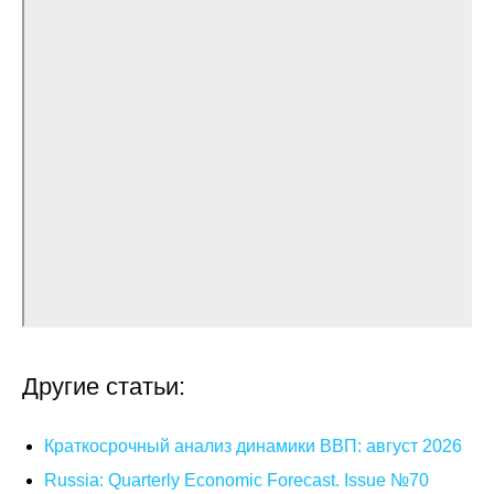
О совете
Регулярные прогнозы
Квартальный прогноз
Краткосрочный прогноз
Оценка индекса промышленного
производства
Российская Система Климатического
Мониторинга
Другие статьи:
Центр «Климатическая политика и
экономика России»
Краткосрочный анализ динамики ВВП: август 2026
Russia: Quarterly Economic Forecast. Issue №70
Образование и карьера