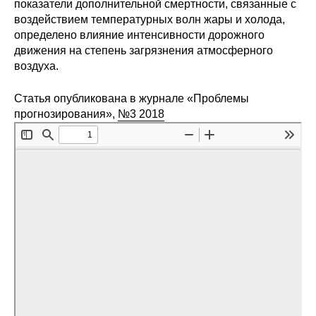
показатели дополнительной смертности, связанные с
воздействием температурных волн жары и холода,
Редакционная этика
определено влияние интенсивности дорожного
движения на степень загрязнения атмосферного
Информация для авторов
воздуха.
Общие требования
Статья опубликована в журнале «Проблемы
прогнозирования»,
№3 2018
Стандарты оформления
Научные труды
О журнале
Выпуски
Редакционная этика
Информация для авторов