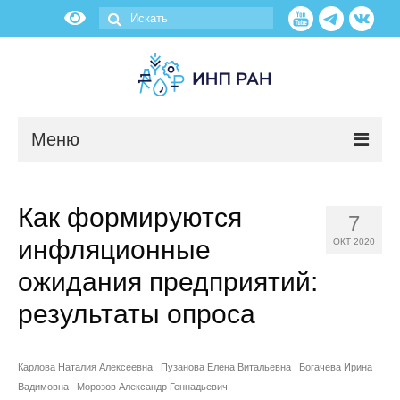
Меню
Новости
Как формируются
7
О нас
инфляционные
ОКТ 2020
Об институте
ожидания предприятий:
результаты опроса
Научные подразделения
Администрация
Карлова Наталия Алексеевна
Пузанова Елена Витальевна
Богачева Ирина
Вадимовна
Морозов Александр Геннадьевич