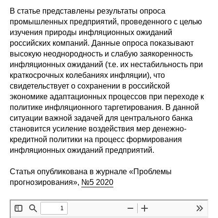
Сотрудники
В статье представлены результаты опроса
промышленных предприятий, проведенного с целью
Отчетность
изучения природы инфляционных ожиданий
российских компаний. Данные опроса показывают
Противодействие коррупции
высокую неоднородность и слабую заякоренность
инфляционных ожиданий (т.е. их нестабильность при
Материалы для СМИ
краткосрочных колебаниях инфляции), что
свидетельствует о сохранении в российской
экономике адаптационных процессов при переходе к
Публикации
политике инфляционного таргетирования. В данной
ситуации важной задачей для центрального банка
Научная жизнь
становится усиление воздействия мер денежно-
кредитной политики на процесс формирования
Издания
инфляционных ожиданий предприятий.
Проблемы прогнозирования
Статья опубликована в журнале «Проблемы
прогнозирования»,
№5 2020
О журнале
Номера журналов