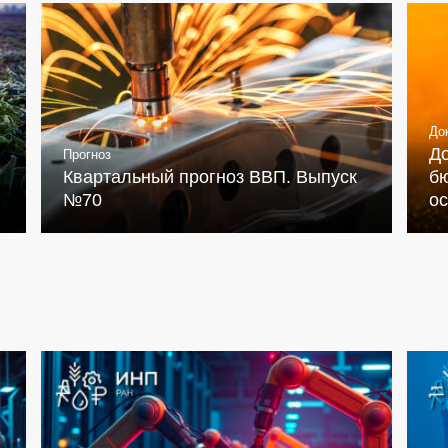
До
Д
Прогноз
Квартальный прогноз ВВП. Выпуск
бю
№70
о