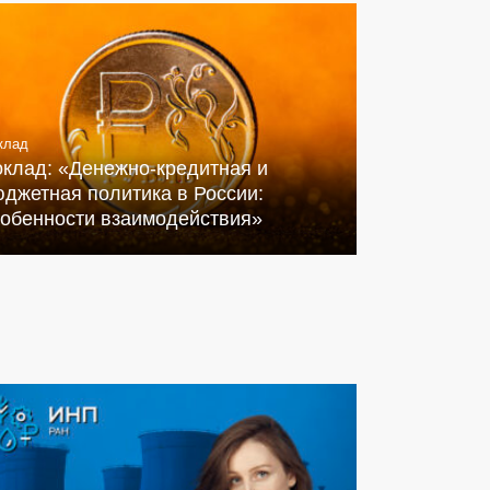
клад
оклад: «Денежно-кредитная и
джетная политика в России:
собенности взаимодействия»