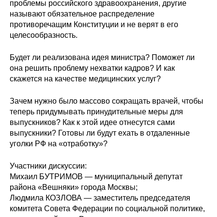
проблемы российского здравоохранения, другие
называют обязательное распределение
О совете
противоречащим Конституции и не верят в его
целесообразность.
Регулярные прогнозы
Будет ли реализована идея министра? Поможет ли
Квартальный прогноз
она решить проблему нехватки кадров? И как
скажется на качестве медицинских услуг?
Краткосрочный прогноз
Зачем нужно было массово сокращать врачей, чтобы
Оценка индекса промышленного
теперь придумывать принудительные меры для
производства
выпускников? Как к этой идее отнесутся сами
выпускники? Готовы ли будут ехать в отдаленные
уголки РФ на «отработку»?
Российская Система Климатического
Мониторинга
Участники дискуссии:
Михаил БУТРИМОВ — муниципальный депутат
Центр «Климатическая политика и
района «Вешняки» города Москвы;
экономика России»
Людмила КОЗЛОВА — заместитель председателя
комитета Совета Федерации по социальной политике,
Образование и карьера