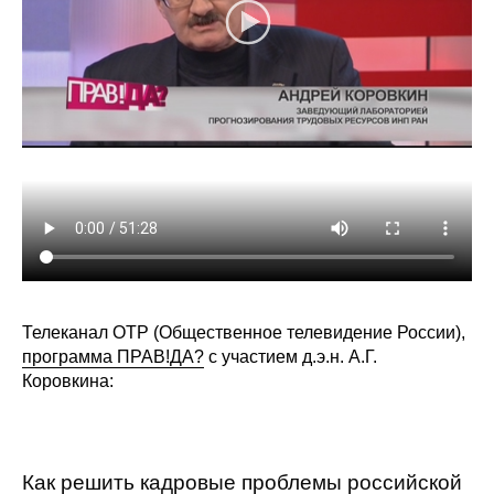
Редакционная этика
Информация для авторов
Общие требования
Стандарты оформления
Научные труды
О журнале
Телеканал ОТР (Общественное телевидение России),
Выпуски
программа ПРАВ!ДА?
с участием д.э.н. А.Г.
Коровкина:
Редакционная этика
Информация для авторов
Как решить кадровые проблемы российской