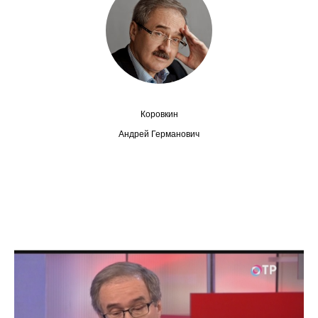
Сотрудники
Отчетность
Противодействие коррупции
Материалы для СМИ
Коровкин
Андрей Германович
Публикации
Научная жизнь
Издания
Проблемы прогнозирования
О журнале
Номера журналов