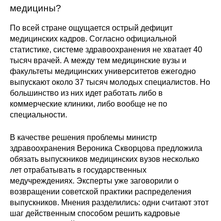
Общие требования
медицины?
Стандарты оформления
По всей стране ощущается острый дефицит
медицинских кадров. Согласно официальной
статистике, системе здравоохранения не хватает 40
Семинары
тысяч врачей. А между тем медицинские вузы и
Энергетический семинар
факультеты медицинских университетов ежегодно
выпускают около 37 тысяч молодых специалистов. Но
большинство из них идет работать либо в
Российско-французский семинар
коммерческие клиники, либо вообще не по
специальности.
ЦДУ
В качестве решения проблемы министр
Отрасли и регионы
здравоохранения Вероника Скворцова предложила
обязать выпускников медицинских вузов несколько
Inforum
лет отрабатывать в государственных
медучреждениях. Эксперты уже заговорили о
возвращении советской практики распределения
Ученый совет
выпускников. Мнения разделились: одни считают этот
шаг действенным способом решить кадровые
Материалы