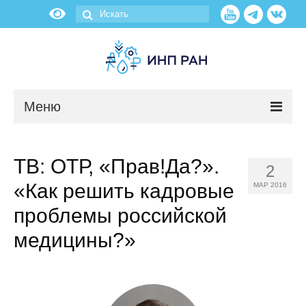
Меню
Новости
ТВ: ОТР, «Прав!Да?».
2
О нас
«Как решить кадровые
МАР 2016
Об институте
проблемы российской
медицины?»
Научные подразделения
Администрация