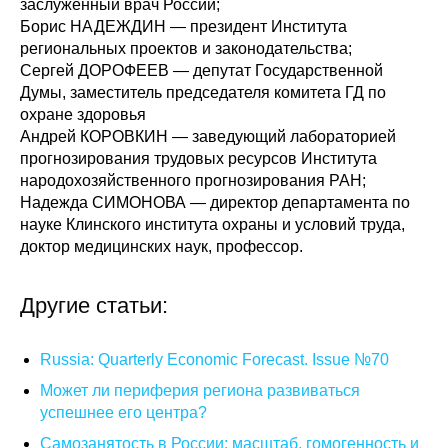
заслуженный врач России;
Борис НАДЕЖДИН — президент Института
Кафедра МФТИ
региональных проектов и законодательства;
Сергей ДОРОФЕЕВ — депутат Государственной
Кафедра МАДИ
Думы, заместитель председателя комитета ГД по
охране здоровья
Аспирантура
Андрей КОРОВКИН — заведующий лабораторией
прогнозирования трудовых ресурсов Института
Об аспирантуре
народохозяйственного прогнозирования РАН;
Надежда СИМОНОВА — директор департамента по
Поступление
науке Клинского института охраны и условий труда,
доктор медицинских наук, профессор.
Обучение
Другие статьи:
Нормативные документы
Russia: Quarterly Economic Forecast. Issue №70
Диссертационный совет
Может ли периферия региона развиваться
успешнее его центра?
О совете
Самозанятость в России: масштаб, гомогенность и