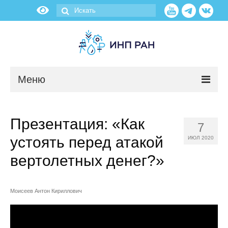
Меню
Новости
Презентация: «Как
7
О нас
устоять перед атакой
ИЮЛ 2020
Об институте
вертолетных денег?»
Научные подразделения
Моисеев Антон Кириллович
Администрация