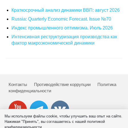
Общие требования
Краткосрочный анализ динамики ВВП: август 2026
Стандарты оформления
Russia: Quarterly Economic Forecast. Issue №70
Индекс промышленного оптимизма. Июль 2026
Семинары
Интенсивная реструктуризация производства как
Энергетический семинар
фактор макроэкономической динамики
Российско-французский семинар
ЦДУ
Отрасли и регионы
Контакты
Противодействие коррупции
Политика
конфиденциальности
Inforum
Ученый совет
Мы используем файлы cookie, чтобы улучшить ваш опыт на сайте.
Нажимая "Принять", вы соглашаетесь с нашей политикой
Материалы
конфиденциальности.