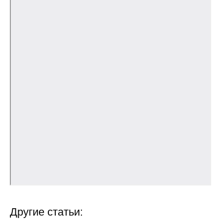
Редакционная этика
Информация для авторов
Общие требования
Стандарты оформления
Научные труды
О журнале
Выпуски
Редакционная этика
Информация для авторов
Другие статьи: