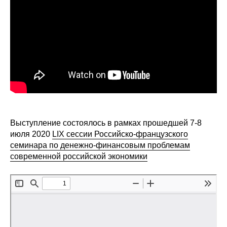
Сотрудники
Отчетность
Противодействие коррупции
Материалы для СМИ
Публикации
Выступление состоялось в рамках прошедшей 7-8
Научная жизнь
июля 2020
LIX сессии Российско-французского
семинара по денежно-финансовым проблемам
Издания
современной российской экономики
Проблемы прогнозирования
О журнале
Номера журналов