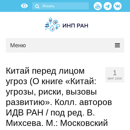
Меню
Новости
Китай перед лицом
1
О нас
угроз (О книге «Китай:
МАР 2006
Об институте
угрозы, риски, вызовы
развитию». Колл. авторов
Научные подразделения
ИДВ РАН / под ред. В.
Администрация
Михсева. М.: Московский