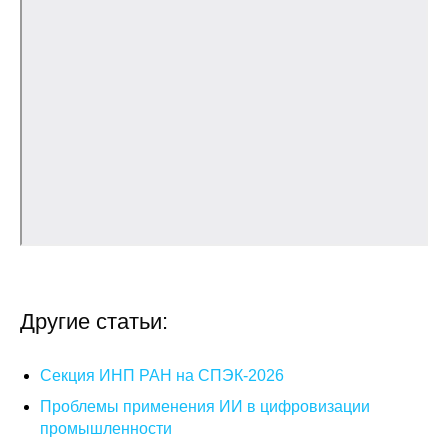
Общие требования
Стандарты оформления
Семинары
Энергетический семинар
Российско-французский семинар
ЦДУ
Отрасли и регионы
Другие статьи:
Inforum
Секция ИНП РАН на СПЭК-2026
Ученый совет
Проблемы применения ИИ в цифровизации
промышленности
Материалы