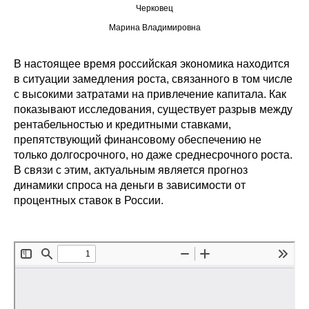
Черковец
Редакционная этика
Марина Владимировна
Информация для авторов
В настоящее время российская экономика находится
в ситуации замедления роста, связанного в том числе
Общие требования
с высокими затратами на привлечение капитала. Как
показывают исследования, существует разрыв между
Стандарты оформления
рентабельностью и кредитными ставками,
препятствующий финансовому обеспечению не
Научные труды
только долгосрочного, но даже среднесрочного роста.
В связи с этим, актуальным является прогноз
О журнале
динамики спроса на деньги в зависимости от
процентных ставок в России.
Выпуски
Редакционная этика
Информация для авторов