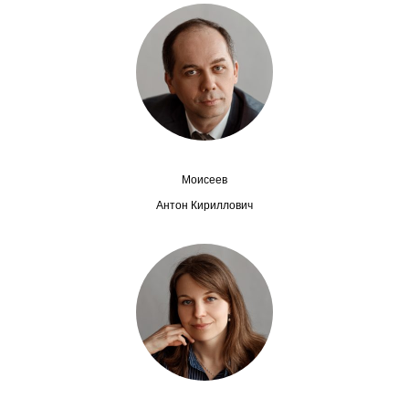
Сотрудники
Отчетность
Противодействие коррупции
Материалы для СМИ
Моисеев
Публикации
Антон Кириллович
Научная жизнь
Издания
Проблемы прогнозирования
О журнале
Номера журналов