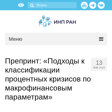
Меню
Новости
Препринт: «Подходы к
13
О нас
классификации
ЯНВ 2020
Об институте
процентных кризисов по
макрофинансовым
Научные подразделения
параметрам»
Администрация