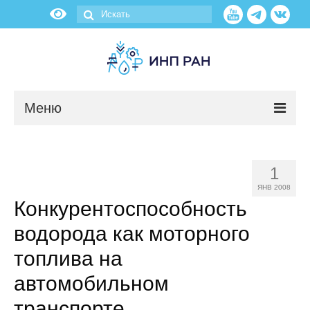
Меню
Новости
1
О нас
ЯНВ 2008
Конкурентоспособность
Об институте
водорода как моторного
Научные подразделения
топлива на
автомобильном
Администрация
транспорте