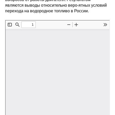
являются выводы относительно веро-ятных условий
Редакционная этика
перехода на водородное топливо в России.
Информация для авторов
Общие требования
Стандарты оформления
Научные труды
О журнале
Выпуски
Редакционная этика
Информация для авторов