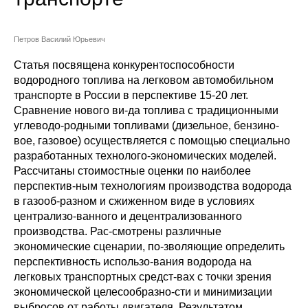
Сотрудники
Отчетность
Петров Василий Юрьевич
Статья посвящена конкурентоспособности
Противодействие коррупции
водородного топлива на легковом автомобильном
транспорте в России в перспективе 15-20 лет.
Материалы для СМИ
Сравнение нового ви-да топлива с традиционными
углеводо-родными топливами (дизельное, бензино-
Публикации
вое, газовое) осуществляется с помощью специально
разработанных технолого-экономических моделей.
Рассчитаны стоимостные оценки по наиболее
Научная жизнь
перспектив-ным технологиям производства водорода
в газооб-разном и сжиженном виде в условиях
Издания
централизо-ванного и децентрализованного
Проблемы прогнозирования
производства. Рас-смотрены различные
экономические сценарии, по-зволяющие определить
О журнале
перспективность использо-вания водорода на
легковых транспортных средст-вах с точки зрения
экономической целесообразно-сти и минимизации
Номера журналов
выбросов от работы двигателя. Результатом