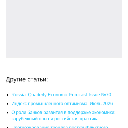
О совете
Регулярные прогнозы
Квартальный прогноз
Краткосрочный прогноз
Оценка индекса промышленного
производства
Другие статьи:
Российская Система Климатического
Мониторинга
Russia: Quarterly Economic Forecast. Issue №70
Индекс промышленного оптимизма. Июль 2026
Центр «Климатическая политика и
экономика России»
О роли банков развития в поддержке экономики:
зарубежный опыт и российская практика
Образование и карьера
Прогнозирование трендов постконфликтного