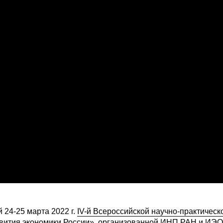
24-25 марта 2022 г.
IV-й Всероссийской научно-практическ
вития экономики России»
, организованной ИНП РАН и ИЭ