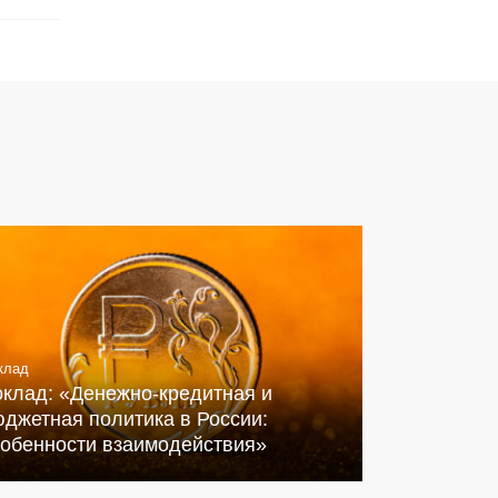
клад
оклад: «Денежно-кредитная и
джетная политика в России:
собенности взаимодействия»