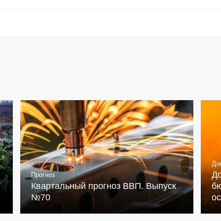
До
Д
Прогноз
Квартальный прогноз ВВП. Выпуск
бю
№70
о