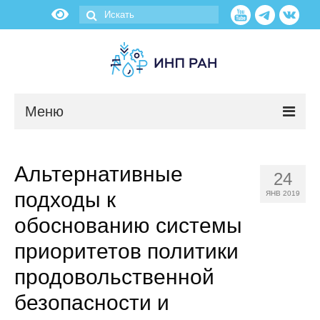
Меню
Новости
Альтернативные
24
О нас
подходы к
ЯНВ 2019
Об институте
обоснованию системы
приоритетов политики
Научные подразделения
продовольственной
Администрация
безопасности и