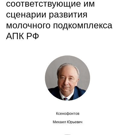
соответствующие им
Сотрудники
сценарии развития
Отчетность
молочного подкомплекса
Противодействие коррупции
АПК РФ
Материалы для СМИ
Публикации
Научная жизнь
Издания
Проблемы прогнозирования
О журнале
Ксенофонтов
Михаил Юрьевич
Номера журналов