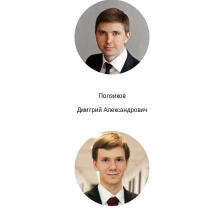
Редакционная этика
Информация для авторов
Общие требования
Стандарты оформления
Ползиков
Научные труды
Дмитрий Александрович
О журнале
Выпуски
Редакционная этика
Информация для авторов