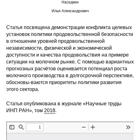
Общие требования
Наседкин
Илья Александрович
Стандарты оформления
Статья посвящена демонстрации конфликта целевых
Семинары
установок политики продовольственной безопасности
в отношении уровней продовольственной
Энергетический семинар
независимости, физической и экономической
доступности и качества продовольствия на примере
Российско-французский семинар
ситуации на молочном рынке. С помощью вариантных
прогнозных расчётов оценивается потенциал роста
молочного производства в долгосрочной перспективе,
ЦДУ
обосновы-ваются приоритеты политики развития
этого сектора.
Отрасли и регионы
Статья опубликована в журнале «Научные труды
Inforum
ИНП РАН», том
2018
.
Ученый совет
Материалы