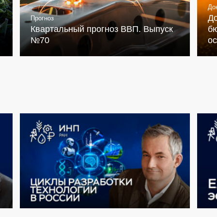
До
Д
Прогноз
Квартальный прогноз ВВП. Выпуск
бю
№70
о