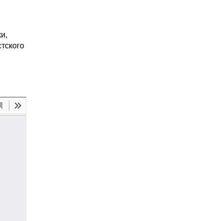
и,
тского
и