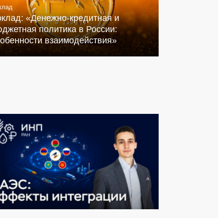
клад
оклад: «Денежно-кредитная и
джетная политика в России:
собенности взаимодействия»