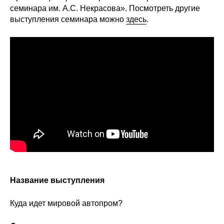
Сотрудники
семинара им. А.С. Некрасова». Посмотреть другие
выступления семинара можно
здесь
.
Отчетность
Противодействие коррупции
Материалы для СМИ
Публикации
Научная жизнь
Издания
Проблемы прогнозирования
Название выступления
О журнале
Куда идет мировой автопром?
Номера журналов