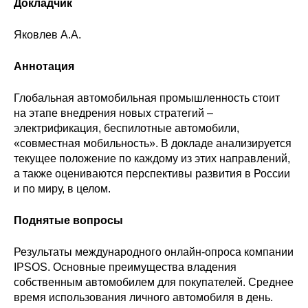
Докладчик
Редакционная этика
Яковлев А.А.
Информация для авторов
Аннотация
Общие требования
Глобальная автомобильная промышленность стоит
на этапе внедрения новых стратегий –
Стандарты оформления
электрификация, беспилотные автомобили,
«совместная мобильность». В докладе анализируется
Научные труды
текущее положение по каждому из этих направлений,
а также оцениваются перспективы развития в России
О журнале
и по миру, в целом.
Выпуски
Поднятые вопросы
Редакционная этика
Результаты международного онлайн-опроса компании
IPSOS. Основные преимущества владения
собственным автомобилем для покупателей. Среднее
Информация для авторов
время использования личного автомобиля в день.