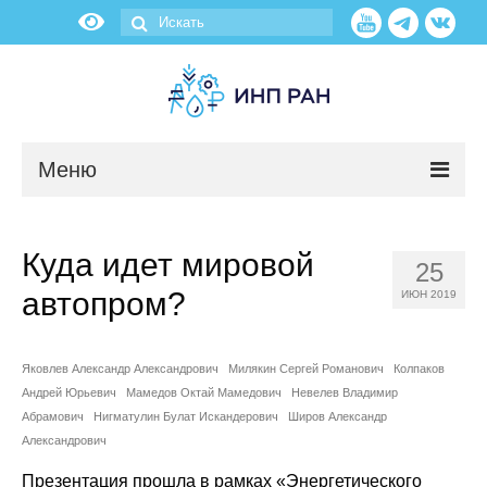
Меню
Новости
Куда идет мировой
25
О нас
автопром?
ИЮН 2019
Об институте
Яковлев Александр Александрович
Милякин Сергей Романович
Колпаков
Научные подразделения
Андрей Юрьевич
Мамедов Октай Мамедович
Невелев Владимир
Абрамович
Нигматулин Булат Искандерович
Широв Александр
Администрация
Александрович
Презентация прошла в рамках «Энергетического