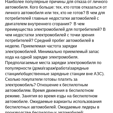
Общие требования
Наиболее популярные причины для отказа от личного
автомобиля. Кого больше: тех, кто готов отказаться от
личного автомобиля или тех, кто не готов? В чем для
Стандарты оформления
потребителей главные недостатки автомобилей с
двигателем внутреннего сгорания? В чем
Семинары
преимущества электромобилей для потребителей? В
чем недостатки электромобилей с точки зрения
Энергетический семинар
потребителей? Средний пробег автомобилей в
неделю. Приемлемая частота зарядки
Российско-французский семинар
электромобилей. Минимально приемлемый запас
хода на одной зарядке электромобиля.
ЦДУ
Предполагаемые места зарядки электромобиля по
популярности (дома\гараж\работа\зарядные
станции\общественные зарядные станции вне АЗС).
Отрасли и регионы
Сколько покупатели готовы платить за
электромобиль? Отношение к беспилотным
Inforum
автомобилям. Время движения в беспилотном
режиме. Занятия во время езды на беспилотном
Ученый совет
автомобиле. Ожидаемые варианты использования
беспилотных автомобилей. Ожидаемые лидеры в
Материалы
производстве беспилотных автомобилей: