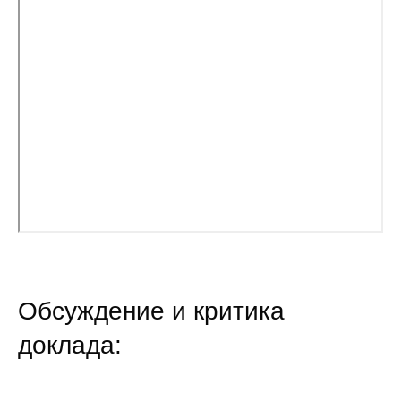
Кафедра МФТИ
Кафедра МАДИ
Аспирантура
Об аспирантуре
Поступление
Обучение
Нормативные документы
Обсуждение и критика
Диссертационный совет
доклада:
О совете