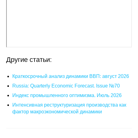
Общие требования
Стандарты оформления
Семинары
Энергетический семинар
Другие статьи:
Российско-французский семинар
ЦДУ
Краткосрочный анализ динамики ВВП: август 2026
Russia: Quarterly Economic Forecast. Issue №70
Отрасли и регионы
Индекс промышленного оптимизма. Июль 2026
Интенсивная реструктуризация производства как
Inforum
фактор макроэкономической динамики
Ученый совет
Материалы