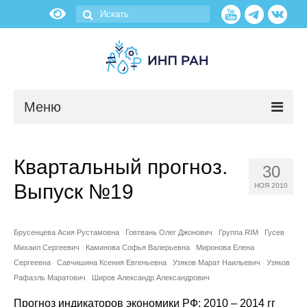
Меню
Новости
Квартальный прогноз.
30
О нас
Выпуск №19
НОЯ 2010
Об институте
Брусенцева Асия Рустамовна
Говтвань Олег Джонович
Группа RIM
Гусев
Научные подразделения
Михаил Сергеевич
Каминова Софья Валерьевна
Миронова Елена
Сергеевна
Савчишина Ксения Евгеньевна
Узяков Марат Наильевич
Узяков
Администрация
Рафаэль Маратович
Широв Александр Александрович
Прогноз индикаторов экономики РФ: 2010 – 2014 гг