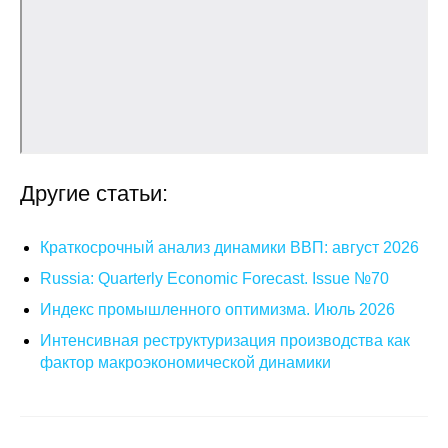
Общие требования
Стандарты оформления
Семинары
Энергетический семинар
Другие статьи:
Российско-французский семинар
ЦДУ
Краткосрочный анализ динамики ВВП: август 2026
Russia: Quarterly Economic Forecast. Issue №70
Отрасли и регионы
Индекс промышленного оптимизма. Июль 2026
Интенсивная реструктуризация производства как
Inforum
фактор макроэкономической динамики
Ученый совет
Материалы