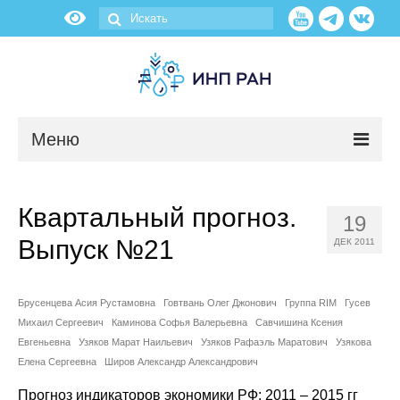
Меню
Новости
Квартальный прогноз.
19
О нас
Выпуск №21
ДЕК 2011
Об институте
Брусенцева Асия Рустамовна
Говтвань Олег Джонович
Группа RIM
Гусев
Научные подразделения
Михаил Сергеевич
Каминова Софья Валерьевна
Савчишина Ксения
Евгеньевна
Узяков Марат Наильевич
Узяков Рафаэль Маратович
Узякова
Администрация
Елена Сергеевна
Широв Александр Александрович
Прогноз индикаторов экономики РФ: 2011 – 2015 гг