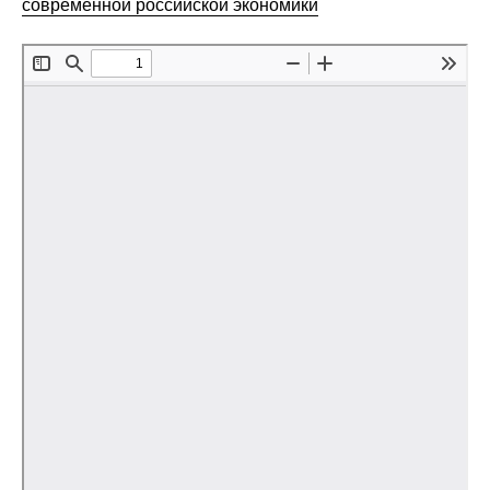
современной российской экономики
Редакционная этика
Информация для авторов
Общие требования
Стандарты оформления
Научные труды
О журнале
Выпуски
Редакционная этика
Информация для авторов