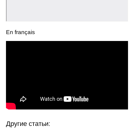
Общие требования
Стандарты оформления
Семинары
En français
Энергетический семинар
Российско-французский семинар
ЦДУ
Отрасли и регионы
Inforum
Ученый совет
Другие статьи:
Материалы