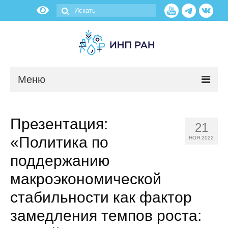
Меню
Новости
Презентация:
21
О нас
«Политика по
НОЯ 2022
Об институте
поддержанию
макроэкономической
Научные подразделения
стабильности как фактор
Администрация
замедления темпов роста: