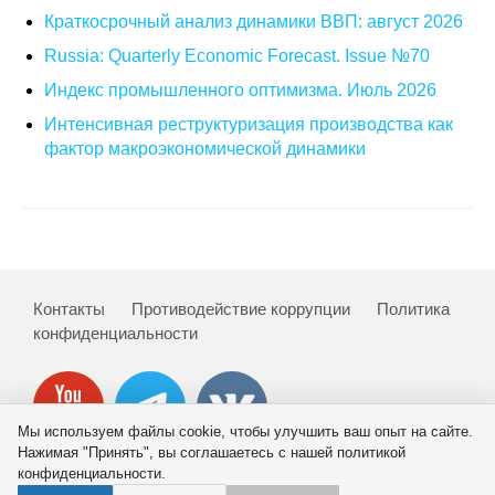
Краткосрочный анализ динамики ВВП: август 2026
О совете
Russia: Quarterly Economic Forecast. Issue №70
Индекс промышленного оптимизма. Июль 2026
Регулярные прогнозы
Интенсивная реструктуризация производства как
Квартальный прогноз
фактор макроэкономической динамики
Краткосрочный прогноз
Оценка индекса промышленного
производства
Контакты
Противодействие коррупции
Политика
Российская Система Климатического
конфиденциальности
Мониторинга
Центр «Климатическая политика и
экономика России»
Мы используем файлы cookie, чтобы улучшить ваш опыт на сайте.
Нажимая "Принять", вы соглашаетесь с нашей политикой
конфиденциальности.
Образование и карьера