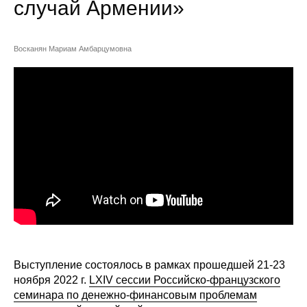
случай Армении»
Сотрудники
Отчетность
Восканян Мариам Амбарцумовна
Противодействие коррупции
Материалы для СМИ
Публикации
Научная жизнь
Издания
Проблемы прогнозирования
О журнале
Выступление состоялось в рамках прошедшей 21-23
ноября 2022 г.
LXIV сессии Российско-французского
Номера журналов
семинара по денежно-финансовым проблемам