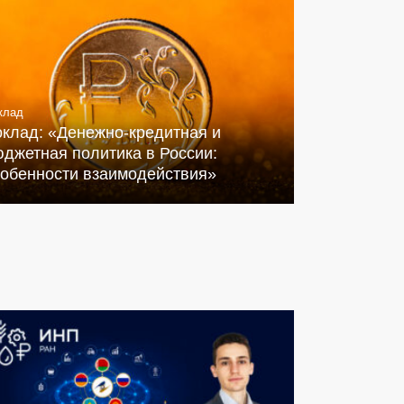
клад
оклад: «Денежно-кредитная и
джетная политика в России:
собенности взаимодействия»