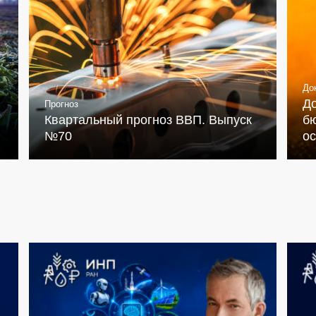
До
Д
Прогноз
Квартальный прогноз ВВП. Выпуск
бю
№70
о