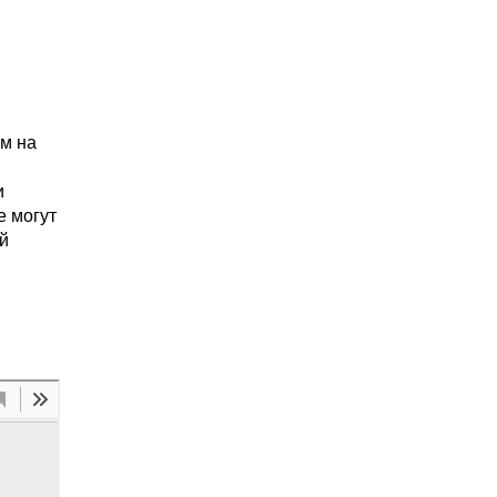
м на
и
е могут
й