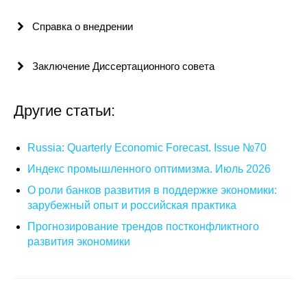
Общие требования
Справка о внедрении
Стандарты оформления
Заключение Диссертационного совета
Семинары
Энергетический семинар
Другие статьи:
Российско-французский семинар
Russia: Quarterly Economic Forecast. Issue №70
ЦДУ
Индекс промышленного оптимизма. Июль 2026
О роли банков развития в поддержке экономики:
Отрасли и регионы
зарубежный опыт и российская практика
Прогнозирование трендов постконфликтного
Inforum
развития экономики
Ученый совет
Материалы