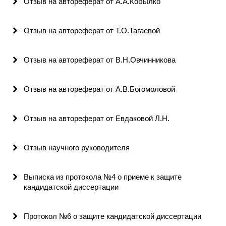
Отзыв на автореферат от А.А.Кобылко
Редакционная этика
Отзыв на автореферат от Т.О.Тагаевой
Информация для авторов
Отзыв на автореферат от В.Н.Овчинникова
Общие требования
Стандарты оформления
Отзыв на автореферат от А.В.Богомоловой
Научные труды
Отзыв на автореферат от Евдаковой Л.Н.
О журнале
Отзыв научного руководителя
Выпуски
Выписка из протокола №4 о приеме к защите
Редакционная этика
кандидатской диссертации
Информация для авторов
Протокол №6 о защите кандидатской диссертации