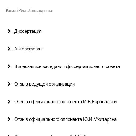
Сотрудники
Бакман Юлия Александровна
Отчетность
Диссертация
Противодействие коррупции
Материалы для СМИ
Автореферат
Публикации
Видеозапись заседания Диссертационного совета
Научная жизнь
Отзыв ведущей организации
Издания
Отзыв официального оппонента И.В.Караваевой
Проблемы прогнозирования
О журнале
Отзыв официального оппонента Ю.И.Мхитаряна
Номера журналов