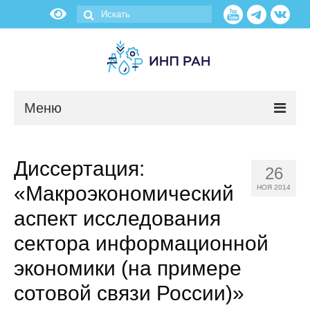
Меню
Новости
Диссертация:
26
О нас
«Макроэкономический
НОЯ 2014
Об институте
аспект исследования
сектора информационной
Научные подразделения
экономики (на примере
Администрация
сотовой связи России)»