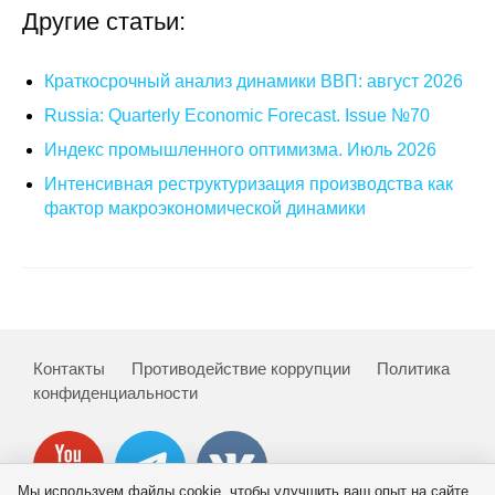
Другие статьи:
О совете
Краткосрочный анализ динамики ВВП: август 2026
Регулярные прогнозы
Russia: Quarterly Economic Forecast. Issue №70
Квартальный прогноз
Индекс промышленного оптимизма. Июль 2026
Интенсивная реструктуризация производства как
Краткосрочный прогноз
фактор макроэкономической динамики
Оценка индекса промышленного
производства
Российская Система Климатического
Мониторинга
Контакты
Противодействие коррупции
Политика
конфиденциальности
Центр «Климатическая политика и
экономика России»
Образование и карьера
Мы используем файлы cookie, чтобы улучшить ваш опыт на сайте.