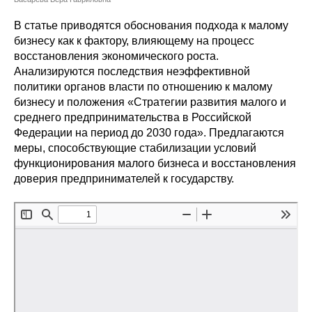
Сотрудники
В статье приводятся обоснования подхода к малому
Отчетность
бизнесу как к фактору, влияющему на процесс
восстановления экономического роста.
Анализируются последствия неэффективной
Противодействие коррупции
политики органов власти по отношению к малому
бизнесу и положения «Стратегии развития малого и
Материалы для СМИ
среднего предпринимательства в Российской
Федерации на период до 2030 года». Предлагаются
Публикации
меры, способствующие стабилизации условий
функционирования малого бизнеса и восстановления
Научная жизнь
доверия предпринимателей к государству.
Издания
Проблемы прогнозирования
О журнале
Номера журналов