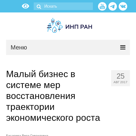
Меню
Новости
Малый бизнес в
25
О нас
системе мер
АВГ 2017
Об институте
восстановления
траектории
Научные подразделения
экономического роста
Администрация
Басарева Вера Гавриловна