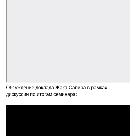
Общие требования
Стандарты оформления
Семинары
Энергетический семинар
Российско-французский семинар
ЦДУ
Обсуждение доклада Жака Сапира в рамках
Отрасли и регионы
дискуссии по итогам семинара:
Inforum
Ученый совет
Материалы