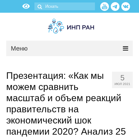
Меню
Новости
Презентация: «Как мы
5
О нас
можем сравнить
ИЮЛ 2021
Об институте
масштаб и объем реакций
правительств на
Научные подразделения
экономический шок
Администрация
пандемии 2020? Анализ 25