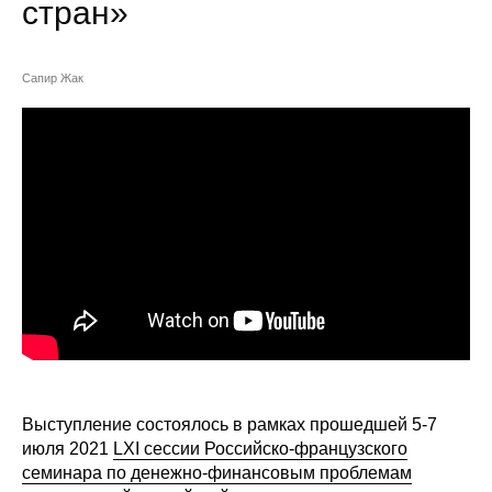
стран»
Сотрудники
Отчетность
Сапир Жак
Противодействие коррупции
Материалы для СМИ
Публикации
Научная жизнь
Издания
Проблемы прогнозирования
О журнале
Выступление состоялось в рамках прошедшей 5-7
июля 2021
LXI сессии Российско-французского
Номера журналов
семинара по денежно-финансовым проблемам