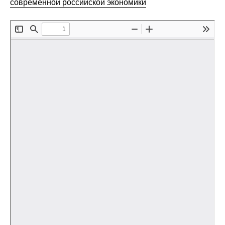
современной российской экономики
Редакционная этика
Информация для авторов
Общие требования
Стандарты оформления
Научные труды
О журнале
Выпуски
Редакционная этика
Информация для авторов