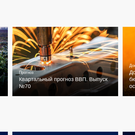
До
Д
Прогноз
Квартальный прогноз ВВП. Выпуск
бю
№70
о