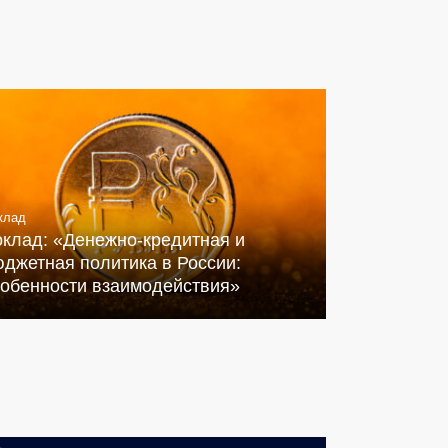
клад
оклад: «Денежно-кредитная и
джетная политика в России:
собенности взаимодействия»