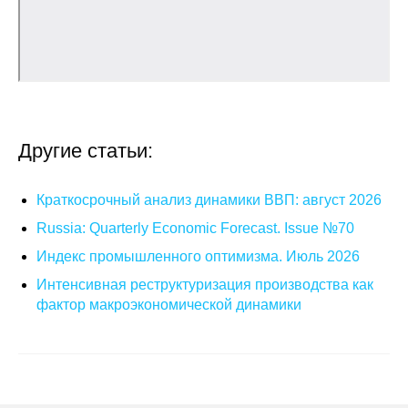
О совете
Регулярные прогнозы
Квартальный прогноз
Другие статьи:
Краткосрочный прогноз
Краткосрочный анализ динамики ВВП: август 2026
Оценка индекса промышленного
производства
Russia: Quarterly Economic Forecast. Issue №70
Индекс промышленного оптимизма. Июль 2026
Российская Система Климатического
Интенсивная реструктуризация производства как
Мониторинга
фактор макроэкономической динамики
Центр «Климатическая политика и
экономика России»
Образование и карьера