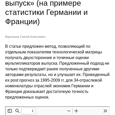
выпуск» (на примере
Сотрудники
статистики Германии и
Отчетность
Франции)
Противодействие коррупции
Воропанов Сергей Алексеевич
Материалы для СМИ
В статье предложен метод, позволяющий по
отдельным показателям технологической матрицы
Публикации
получать двухсторонние и точечные оценки
мультипликаторов выпуска. Предложенный подход не
Научная жизнь
только подтверждает ранее полученные другими
авторами результаты, но и улучшает их. Проведенный
Издания
ex post прогноз за 1995-2009 гг. для 34-отраслевой
номенклатуры отраслей экономик Германии и
Проблемы прогнозирования
Франции доказывает достаточную точность
О журнале
предложенных оценок.
Номера журналов