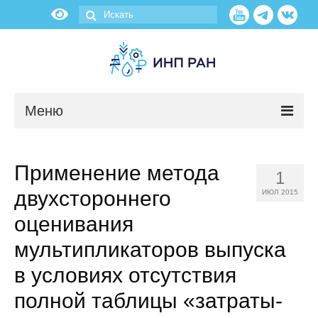
Меню
Новости
Применение метода
1
О нас
двухстороннего
ИЮЛ 2015
Об институте
оценивания
мультипликаторов выпуска
Научные подразделения
в условиях отсутствия
Администрация
полной таблицы «затраты-