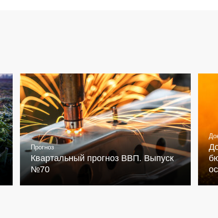
До
Д
Прогноз
Квартальный прогноз ВВП. Выпуск
бю
№70
о