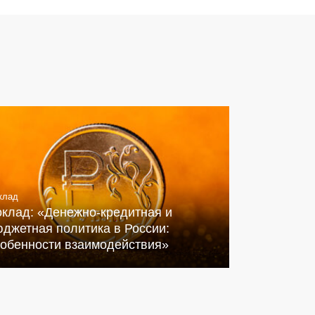
клад
оклад: «Денежно-кредитная и
джетная политика в России:
собенности взаимодействия»