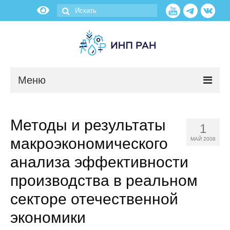
Меню
Новости
Методы и результаты
1
О нас
макроэкономического
МАЙ 2008
Об институте
анализа эффективности
производства в реальном
Научные подразделения
секторе отечественной
Администрация
экономики