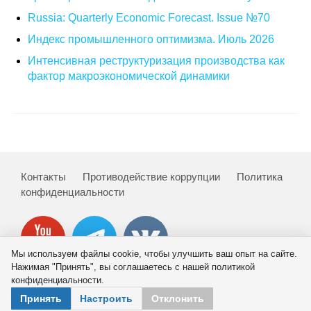
Russia: Quarterly Economic Forecast. Issue №70
Кафедра МФТИ
Индекс промышленного оптимизма. Июль 2026
Кафедра МАДИ
Интенсивная реструктуризация производства как
фактор макроэкономической динамики
Аспирантура
Об аспирантуре
Поступление
Контакты
Противодействие коррупции
Политика
Обучение
конфиденциальности
Нормативные документы
Мы используем файлы cookie, чтобы улучшить ваш опыт на сайте.
Диссертационный совет
Нажимая "Принять", вы соглашаетесь с нашей политикой
конфиденциальности.
О совете
© 2026 ИНП РАН
Принять
Настроить
Отклонить