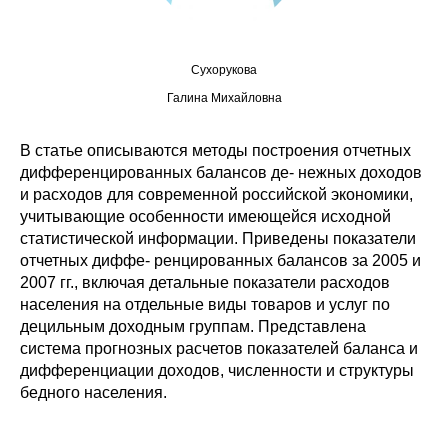
Редакционная этика
Сухорукова
Информация для авторов
Галина Михайловна
Общие требования
В статье описываются методы построения отчетных
Стандарты оформления
дифференцированных балансов де- нежных доходов
и расходов для современной российской экономики,
учитывающие особенности имеющейся исходной
Научные труды
статистической информации. Приведены показатели
отчетных диффе- ренцированных балансов за 2005 и
О журнале
2007 гг., включая детальные показатели расходов
населения на отдельные виды товаров и услуг по
Выпуски
децильным доходным группам. Представлена
система прогнозных расчетов показателей баланса и
Редакционная этика
дифференциации доходов, численности и структуры
бедного населения.
Информация для авторов