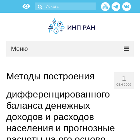
Меню
Новости
Методы построения
1
О нас
СЕН 2009
дифференцированного
Об институте
баланса денежных
Научные подразделения
доходов и расходов
населения и прогнозные
Администрация
расчеты на его основе