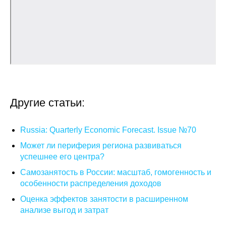
Кафедра МФТИ
Кафедра МАДИ
Аспирантура
Об аспирантуре
Другие статьи:
Поступление
Russia: Quarterly Economic Forecast. Issue №70
Обучение
Может ли периферия региона развиваться
успешнее его центра?
Нормативные документы
Самозанятость в России: масштаб, гомогенность и
особенности распределения доходов
Диссертационный совет
Оценка эффектов занятости в расширенном
О совете
анализе выгод и затрат