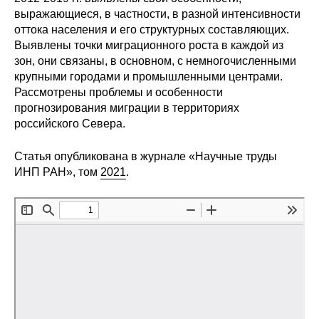
выражающиеся, в частности, в разной интенсивности
Редакционная этика
оттока населения и его структурных составляющих.
Выявлены точки миграционного роста в каждой из
Информация для авторов
зон, они связаны, в основном, с немногочисленными
крупными городами и промышленными центрами.
Общие требования
Рассмотрены проблемы и особенности
прогнозирования миграции в территориях
Стандарты оформления
российского Севера.
Статья опубликована в журнале «Научные труды
Научные труды
ИНП РАН», том
2021
.
О журнале
Выпуски
Редакционная этика
Информация для авторов