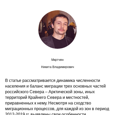
Сотрудники
Отчетность
Противодействие коррупции
Материалы для СМИ
Публикации
Мкртчян
Научная жизнь
Никита Владимирович
Издания
В статье рассматривается динамика численности
населения и баланс миграции трех основных частей
Проблемы прогнозирования
российского Севера – Арктической зоны, иных
О журнале
территорий Крайнего Севера и местностей,
приравненных к нему. Несмотря на сходство
миграционных процессов, для каждой из зон в период
Номера журналов
2012-2019 гг. выявлены свои особенности,