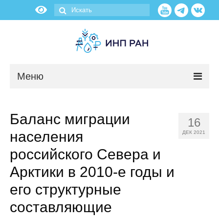
Меню
Новости
Баланс миграции
16
О нас
населения
ДЕК 2021
Об институте
российского Севера и
Арктики в 2010-е годы и
Научные подразделения
его структурные
Администрация
составляющие