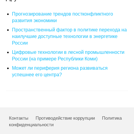
Кафедра МФТИ
Прогнозирование трендов постконфликтного
развития экономики
Кафедра МАДИ
Пространственный фактор в политике перехода на
наилучшие доступные технологии в энергетике
Аспирантура
России
Об аспирантуре
Цифровые технологии в лесной промышленности
России (на примере Республики Коми)
Поступление
Может ли периферия региона развиваться
успешнее его центра?
Обучение
Нормативные документы
Диссертационный совет
Контакты
Противодействие коррупции
Политика
О совете
конфиденциальности