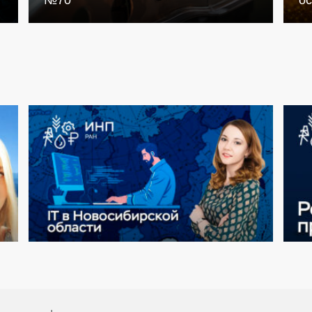
№70
о