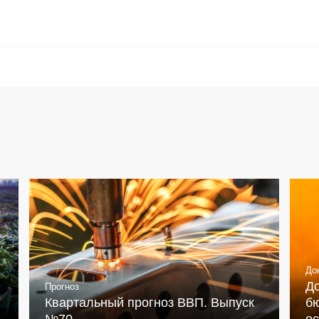
До
Д
Прогноз
Квартальный прогноз ВВП. Выпуск
бю