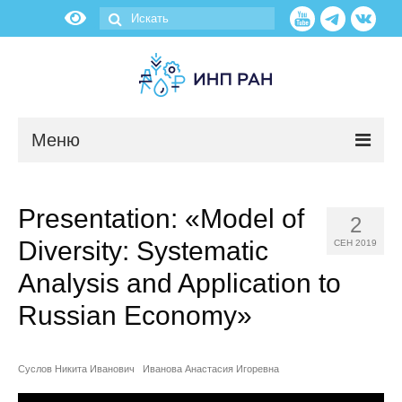
Меню
Новости
Presentation: «Model of
2
О нас
Diversity: Systematic
СЕН 2019
Об институте
Analysis and Application to
Russian Economy»
Научные подразделения
Администрация
Суслов Никита Иванович
Иванова Анастасия Игоревна