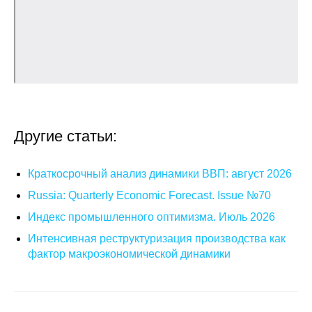
Общие требования
Стандарты оформления
Семинары
Энергетический семинар
Другие статьи:
Российско-французский семинар
ЦДУ
Краткосрочный анализ динамики ВВП: август 2026
Russia: Quarterly Economic Forecast. Issue №70
Отрасли и регионы
Индекс промышленного оптимизма. Июль 2026
Интенсивная реструктуризация производства как
Inforum
фактор макроэкономической динамики
Ученый совет
Материалы