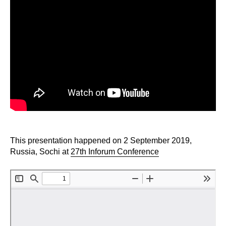
Сотрудники
Отчетность
Противодействие коррупции
Материалы для СМИ
Публикации
Научная жизнь
This presentation happened on 2 September 2019,
Издания
Russia, Sochi at
27th Inforum Conference
Проблемы прогнозирования
О журнале
Номера журналов