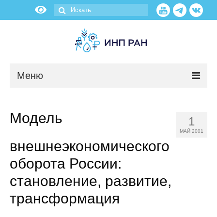
Меню
Новости
Модель
1
О нас
МАЙ 2001
внешнеэкономического
Об институте
оборота России:
Научные подразделения
становление, развитие,
трансформация
Администрация