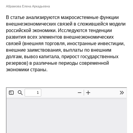
Сотрудники
Абрамова Елена Аркадьевна
Отчетность
В статье анализируются макросистемные функции
внешнеэкономических связей в сложившейся модели
российской экономики. Исследуются тенденции
Противодействие коррупции
развития всех элементов внешнеэкономических
связей (внешняя торговля, иностранные инвестиции,
Материалы для СМИ
внешние заимствования, выплаты по внешним
долгам, вывоз капитала, прирост государственных
Публикации
резервов) в различные периоды современной
экономики страны.
Научная жизнь
Издания
Проблемы прогнозирования
О журнале
Номера журналов