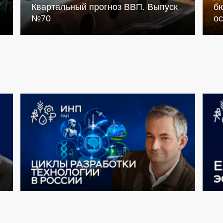
Квартальный прогноз ВВП. Выпуск
бю
№70
о