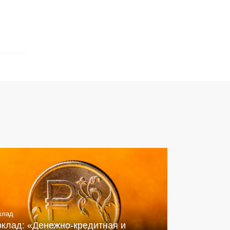
клад
оклад: «Денежно-кредитная и