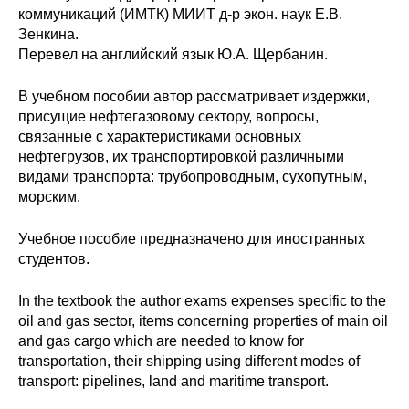
коммуникаций (ИМТК) МИИТ д-р экон. наук Е.В.
Редакционная этика
Зенкина.
Перевел на английский язык Ю.А. Щербанин.
Информация для авторов
В учебном пособии автор рассматривает издержки,
Общие требования
присущие нефтегазовому сектору, вопросы,
связанные с
характеристиками основных
Стандарты оформления
нефтегрузов, их транспортировкой различными
видами транспорта: трубопроводным, сухопутным,
морским.
Научные труды
О журнале
Учебное пособие предназначено для иностранных
студентов.
Выпуски
In the textbook the author exams expenses specific to the
oil and gas sector, items concerning properties of main oil
Редакционная этика
and gas cargo which are needed to know for
transportation, their shipping using different modes of
Информация для авторов
transport: pipelines, land and maritime transport.