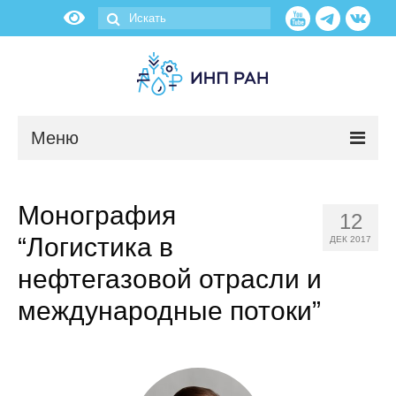
Меню
Новости
Монография
12
О нас
“Логистика в
ДЕК 2017
Об институте
нефтегазовой отрасли и
международные потоки”
Научные подразделения
Администрация