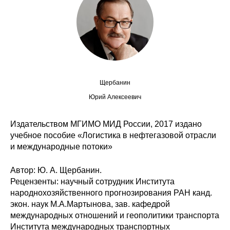
Сотрудники
Отчетность
Противодействие коррупции
Материалы для СМИ
Щербанин
Юрий Алексеевич
Публикации
Издательством МГИМО МИД России, 2017 издано
Научная жизнь
учебное пособие «Логистика в нефтегазовой отрасли
и международные потоки»
Издания
Автор: Ю. А. Щербанин.
Проблемы прогнозирования
Рецензенты: научный сотрудник Института
народнохозяйственного прогнозирования РАН канд.
О журнале
экон. наук М.А.Мартынова, зав. кафедрой
международных отношений и геополитики транспорта
Номера журналов
Института международных транспортных