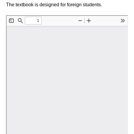
Общие требования
The textbook is designed for foreign students.
Стандарты оформления
Семинары
Энергетический семинар
Российско-французский семинар
ЦДУ
Отрасли и регионы
Inforum
Ученый совет
Материалы