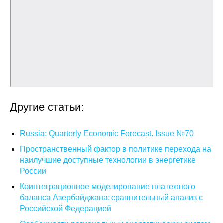
Кафедра МФТИ
Кафедра МАДИ
Аспирантура
Об аспирантуре
Другие статьи:
Поступление
Russia: Quarterly Economic Forecast. Issue №70
Обучение
Пространственный фактор в политике перехода на
наилучшие доступные технологии в энергетике
Нормативные документы
России
Диссертационный совет
Коинтеграционное моделирование платежного
баланса Азербайджана: сравнительный анализ с
О совете
Российской Федерацией