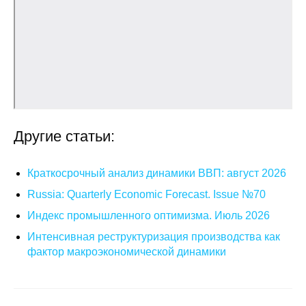
О совете
Регулярные прогнозы
Квартальный прогноз
Краткосрочный прогноз
Другие статьи:
Оценка индекса промышленного
производства
Краткосрочный анализ динамики ВВП: август 2026
Russia: Quarterly Economic Forecast. Issue №70
Российская Система Климатического
Индекс промышленного оптимизма. Июль 2026
Мониторинга
Интенсивная реструктуризация производства как
фактор макроэкономической динамики
Центр «Климатическая политика и
экономика России»
Образование и карьера