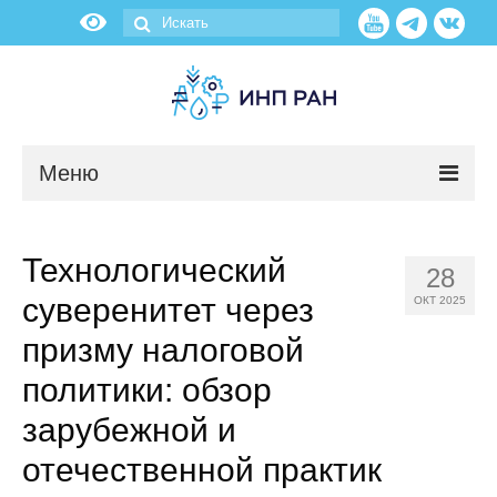
Меню
Новости
Технологический
28
О нас
суверенитет через
ОКТ 2025
Об институте
призму налоговой
политики: обзор
Научные подразделения
зарубежной и
Администрация
отечественной практик