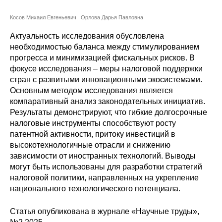
Сотрудники
Косов Михаил Евгеньевич
Орлова Дарья Павловна
Отчетность
Актуальность исследования обусловлена
необходимостью баланса между стимулированием
Противодействие коррупции
прогресса и минимизацией фискальных рисков. В
фокусе исследования – меры налоговой поддержки
Материалы для СМИ
стран с развитыми инновационными экосистемами.
Основным методом исследования является
Публикации
компаративный анализ законодательных инициатив.
Результаты демонстрируют, что гибкие долгосрочные
налоговые инструменты способствуют росту
Научная жизнь
патентной активности, притоку инвестиций в
высокотехнологичные отрасли и снижению
Издания
зависимости от иностранных технологий. Выводы
Проблемы прогнозирования
могут быть использованы для разработки стратегий
налоговой политики, направленных на укрепление
О журнале
национального технологического потенциала.
Статья опубликована в журнале «Научные труды»,
Номера журналов